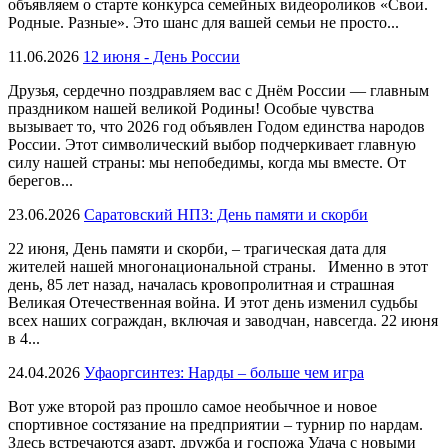
объявляем о старте конкурса семейных видеороликов «Свои.
Родные. Разные». Это шанс для вашей семьи не просто...
11.06.2026
12 июня - День России
Друзья, сердечно поздравляем вас с Днём России — главным
праздником нашей великой Родины! Особые чувства
вызывает то, что 2026 год объявлен Годом единства народов
России. Этот символический выбор подчеркивает главную
силу нашей страны: мы непобедимы, когда мы вместе. От
берегов...
23.06.2026
Саратовский НПЗ: День памяти и скорби
22 июня, День памяти и скорби, – трагическая дата для
жителей нашей многонациональной страны. Именно в этот
день, 85 лет назад, началась кровопролитная и страшная
Великая Отечественная война. И этот день изменил судьбы
всех наших сограждан, включая и заводчан, навсегда. 22 июня
в 4...
24.04.2026
Уфаоргсинтез: Нарды – больше чем игра
Вот уже второй раз прошло самое необычное и новое
спортивное состязание на предприятии – турнир по нардам.
Здесь встречаются азарт, дружба и госпожа Удача с новыми