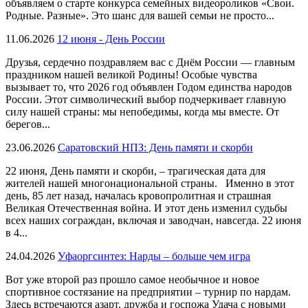
объявляем о старте конкурса семейных видеороликов «Свои.
Родные. Разные». Это шанс для вашей семьи не просто...
11.06.2026
12 июня - День России
Друзья, сердечно поздравляем вас с Днём России — главным
праздником нашей великой Родины! Особые чувства
вызывает то, что 2026 год объявлен Годом единства народов
России. Этот символический выбор подчеркивает главную
силу нашей страны: мы непобедимы, когда мы вместе. От
берегов...
23.06.2026
Саратовский НПЗ: День памяти и скорби
22 июня, День памяти и скорби, – трагическая дата для
жителей нашей многонациональной страны. Именно в этот
день, 85 лет назад, началась кровопролитная и страшная
Великая Отечественная война. И этот день изменил судьбы
всех наших сограждан, включая и заводчан, навсегда. 22 июня
в 4...
24.04.2026
Уфаоргсинтез: Нарды – больше чем игра
Вот уже второй раз прошло самое необычное и новое
спортивное состязание на предприятии – турнир по нардам.
Здесь встречаются азарт, дружба и госпожа Удача с новыми