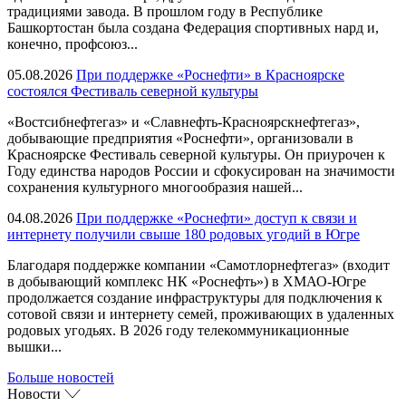
традициями завода. В прошлом году в Республике
Башкортостан была создана Федерация спортивных нард и,
конечно, профсоюз...
05.08.2026
При поддержке «Роснефти» в Красноярске
состоялся Фестиваль северной культуры
«Востсибнефтегаз» и «Славнефть-Красноярскнефтегаз»,
добывающие предприятия «Роснефти», организовали в
Красноярске Фестиваль северной культуры. Он приурочен к
Году единства народов России и сфокусирован на значимости
сохранения культурного многообразия нашей...
04.08.2026
При поддержке «Роснефти» доступ к связи и
интернету получили свыше 180 родовых угодий в Югре
Благодаря поддержке компании «Самотлорнефтегаз» (входит
в добывающий комплекс НК «Роснефть») в ХМАО-Югре
продолжается создание инфраструктуры для подключения к
сотовой связи и интернету семей, проживающих в удаленных
родовых угодьях. В 2026 году телекоммуникационные
вышки...
Больше новостей
Новости