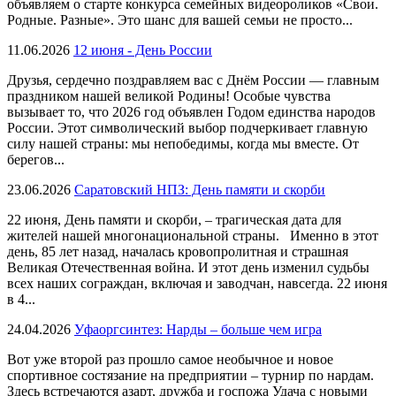
объявляем о старте конкурса семейных видеороликов «Свои.
Родные. Разные». Это шанс для вашей семьи не просто...
11.06.2026
12 июня - День России
Друзья, сердечно поздравляем вас с Днём России — главным
праздником нашей великой Родины! Особые чувства
вызывает то, что 2026 год объявлен Годом единства народов
России. Этот символический выбор подчеркивает главную
силу нашей страны: мы непобедимы, когда мы вместе. От
берегов...
23.06.2026
Саратовский НПЗ: День памяти и скорби
22 июня, День памяти и скорби, – трагическая дата для
жителей нашей многонациональной страны. Именно в этот
день, 85 лет назад, началась кровопролитная и страшная
Великая Отечественная война. И этот день изменил судьбы
всех наших сограждан, включая и заводчан, навсегда. 22 июня
в 4...
24.04.2026
Уфаоргсинтез: Нарды – больше чем игра
Вот уже второй раз прошло самое необычное и новое
спортивное состязание на предприятии – турнир по нардам.
Здесь встречаются азарт, дружба и госпожа Удача с новыми