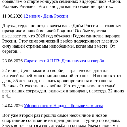
объявляем о старте конкурса семейных видеороликов «Свои.
Родные. Разные». Это шанс для вашей семьи не просто...
11.06.2026
12 июня - День России
Друзья, сердечно поздравляем вас с Днём России — главным
праздником нашей великой Родины! Особые чувства
вызывает то, что 2026 год объявлен Годом единства народов
России. Этот символический выбор подчеркивает главную
силу нашей страны: мы непобедимы, когда мы вместе. От
берегов...
23.06.2026
Саратовский НПЗ: День памяти и скорби
22 июня, День памяти и скорби, – трагическая дата для
жителей нашей многонациональной страны. Именно в этот
день, 85 лет назад, началась кровопролитная и страшная
Великая Отечественная война. И этот день изменил судьбы
всех наших сограждан, включая и заводчан, навсегда. 22 июня
в 4...
24.04.2026
Уфаоргсинтез: Нарды – больше чем игра
Вот уже второй раз прошло самое необычное и новое
спортивное состязание на предприятии – турнир по нардам.
Здесь встречаются азарт, дружба и госпожа Удача с новыми