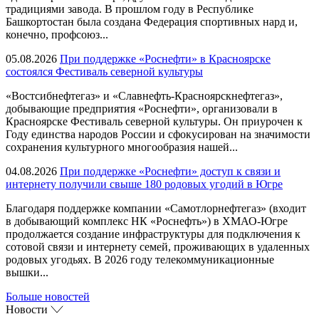
традициями завода. В прошлом году в Республике
Башкортостан была создана Федерация спортивных нард и,
конечно, профсоюз...
05.08.2026
При поддержке «Роснефти» в Красноярске
состоялся Фестиваль северной культуры
«Востсибнефтегаз» и «Славнефть-Красноярскнефтегаз»,
добывающие предприятия «Роснефти», организовали в
Красноярске Фестиваль северной культуры. Он приурочен к
Году единства народов России и сфокусирован на значимости
сохранения культурного многообразия нашей...
04.08.2026
При поддержке «Роснефти» доступ к связи и
интернету получили свыше 180 родовых угодий в Югре
Благодаря поддержке компании «Самотлорнефтегаз» (входит
в добывающий комплекс НК «Роснефть») в ХМАО-Югре
продолжается создание инфраструктуры для подключения к
сотовой связи и интернету семей, проживающих в удаленных
родовых угодьях. В 2026 году телекоммуникационные
вышки...
Больше новостей
Новости