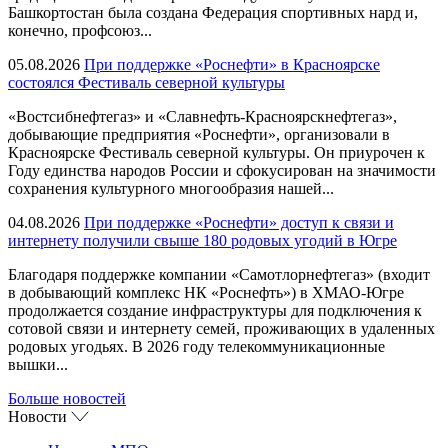
Башкортостан была создана Федерация спортивных нард и,
конечно, профсоюз...
05.08.2026
При поддержке «Роснефти» в Красноярске
состоялся Фестиваль северной культуры
«Востсибнефтегаз» и «Славнефть-Красноярскнефтегаз»,
добывающие предприятия «Роснефти», организовали в
Красноярске Фестиваль северной культуры. Он приурочен к
Году единства народов России и сфокусирован на значимости
сохранения культурного многообразия нашей...
04.08.2026
При поддержке «Роснефти» доступ к связи и
интернету получили свыше 180 родовых угодий в Югре
Благодаря поддержке компании «Самотлорнефтегаз» (входит
в добывающий комплекс НК «Роснефть») в ХМАО-Югре
продолжается создание инфраструктуры для подключения к
сотовой связи и интернету семей, проживающих в удаленных
родовых угодьях. В 2026 году телекоммуникационные
вышки...
Больше новостей
Новости