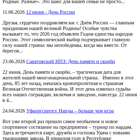
Родные. Разные». Это шанс для вашей семьи не просто...
11.06.2026
12 июня - День России
Друзья, сердечно поздравляем вас с Днём России — главным
праздником нашей великой Родины! Особые чувства
вызывает то, что 2026 год объявлен Годом единства народов
России. Этот символический выбор подчеркивает главную
силу нашей страны: мы непобедимы, когда мы вместе. От
берегов...
23.06.2026
Саратовский НПЗ: День памяти и скорби
22 июня, День памяти и скорби, – трагическая дата для
жителей нашей многонациональной страны. Именно в этот
день, 85 лет назад, началась кровопролитная и страшная
Великая Отечественная война. И этот день изменил судьбы
всех наших сограждан, включая и заводчан, навсегда. 22 июня
в 4...
24.04.2026
Уфаоргсинтез: Нарды – больше чем игра
Вот уже второй раз прошло самое необычное и новое
спортивное состязание на предприятии – турнир по нардам.
Здесь встречаются азарт, дружба и госпожа Удача с новыми
традициями завода. В прошлом году в Республике