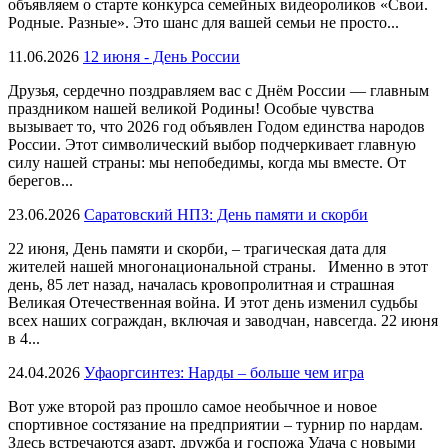
объявляем о старте конкурса семейных видеороликов «Свои.
Родные. Разные». Это шанс для вашей семьи не просто...
11.06.2026
12 июня - День России
Друзья, сердечно поздравляем вас с Днём России — главным
праздником нашей великой Родины! Особые чувства
вызывает то, что 2026 год объявлен Годом единства народов
России. Этот символический выбор подчеркивает главную
силу нашей страны: мы непобедимы, когда мы вместе. От
берегов...
23.06.2026
Саратовский НПЗ: День памяти и скорби
22 июня, День памяти и скорби, – трагическая дата для
жителей нашей многонациональной страны. Именно в этот
день, 85 лет назад, началась кровопролитная и страшная
Великая Отечественная война. И этот день изменил судьбы
всех наших сограждан, включая и заводчан, навсегда. 22 июня
в 4...
24.04.2026
Уфаоргсинтез: Нарды – больше чем игра
Вот уже второй раз прошло самое необычное и новое
спортивное состязание на предприятии – турнир по нардам.
Здесь встречаются азарт, дружба и госпожа Удача с новыми