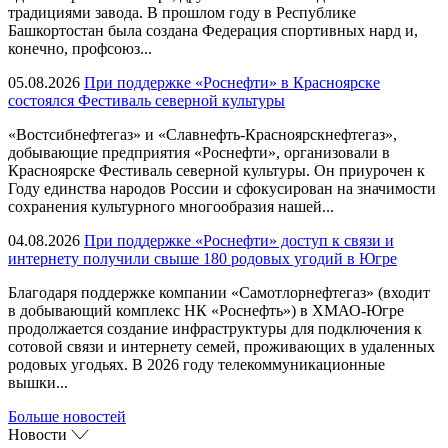
традициями завода. В прошлом году в Республике
Башкортостан была создана Федерация спортивных нард и,
конечно, профсоюз...
05.08.2026
При поддержке «Роснефти» в Красноярске
состоялся Фестиваль северной культуры
«Востсибнефтегаз» и «Славнефть-Красноярскнефтегаз»,
добывающие предприятия «Роснефти», организовали в
Красноярске Фестиваль северной культуры. Он приурочен к
Году единства народов России и сфокусирован на значимости
сохранения культурного многообразия нашей...
04.08.2026
При поддержке «Роснефти» доступ к связи и
интернету получили свыше 180 родовых угодий в Югре
Благодаря поддержке компании «Самотлорнефтегаз» (входит
в добывающий комплекс НК «Роснефть») в ХМАО-Югре
продолжается создание инфраструктуры для подключения к
сотовой связи и интернету семей, проживающих в удаленных
родовых угодьях. В 2026 году телекоммуникационные
вышки...
Больше новостей
Новости