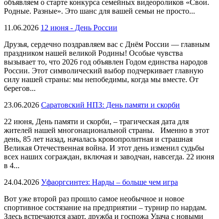
объявляем о старте конкурса семейных видеороликов «Свои.
Родные. Разные». Это шанс для вашей семьи не просто...
11.06.2026
12 июня - День России
Друзья, сердечно поздравляем вас с Днём России — главным
праздником нашей великой Родины! Особые чувства
вызывает то, что 2026 год объявлен Годом единства народов
России. Этот символический выбор подчеркивает главную
силу нашей страны: мы непобедимы, когда мы вместе. От
берегов...
23.06.2026
Саратовский НПЗ: День памяти и скорби
22 июня, День памяти и скорби, – трагическая дата для
жителей нашей многонациональной страны. Именно в этот
день, 85 лет назад, началась кровопролитная и страшная
Великая Отечественная война. И этот день изменил судьбы
всех наших сограждан, включая и заводчан, навсегда. 22 июня
в 4...
24.04.2026
Уфаоргсинтез: Нарды – больше чем игра
Вот уже второй раз прошло самое необычное и новое
спортивное состязание на предприятии – турнир по нардам.
Здесь встречаются азарт, дружба и госпожа Удача с новыми