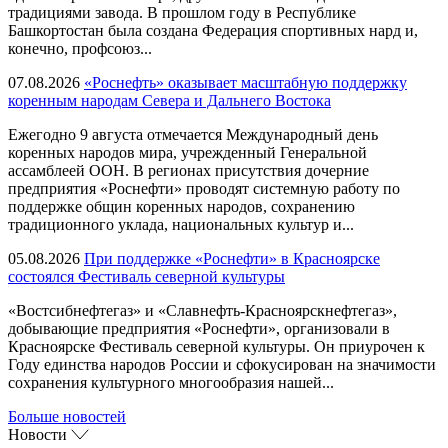
традициями завода. В прошлом году в Республике
Башкортостан была создана Федерация спортивных нард и,
конечно, профсоюз...
07.08.2026
«Роснефть» оказывает масштабную поддержку
коренным народам Севера и Дальнего Востока
Ежегодно 9 августа отмечается Международный день
коренных народов мира, учрежденный Генеральной
ассамблеей ООН. В регионах присутствия дочерние
предприятия «Роснефти» проводят системную работу по
поддержке общин коренных народов, сохранению
традиционного уклада, национальных культур и...
05.08.2026
При поддержке «Роснефти» в Красноярске
состоялся Фестиваль северной культуры
«Востсибнефтегаз» и «Славнефть-Красноярскнефтегаз»,
добывающие предприятия «Роснефти», организовали в
Красноярске Фестиваль северной культуры. Он приурочен к
Году единства народов России и сфокусирован на значимости
сохранения культурного многообразия нашей...
Больше новостей
Новости