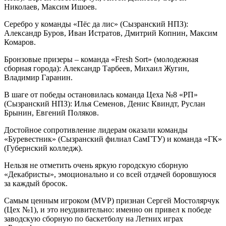
Николаев, Максим Ишоев.
Серебро у команды «Пёс да лис» (Сызранский НПЗ):
Александр Буров, Иван Истратов, Дмитрий Копнин, Максим
Комаров.
Бронзовые призеры – команда «Fresh Sort» (молодежная
сборная города): Александр Тарбеев, Михаил Жугин,
Владимир Гаранин.
В шаге от победы остановилась команда Цеха №8 «РП»
(Сызранский НПЗ): Илья Семенов, Денис Квиндт, Руслан
Брынин, Евгений Поляков.
Достойное сопротивление лидерам оказали команды
«Буревестник» (Сызранский филиал СамГТУ) и команда «ГК»
(Губернский колледж).
Нельзя не отметить очень яркую городскую сборную
«Декабристы», эмоционально и со всей отдачей боровшуюся
за каждый бросок.
Самым ценным игроком (MVP) признан Сергей Мостолярчук
(Цех №1), и это неудивительно: именно он привел к победе
заводскую сборную по баскетболу на Летних играх