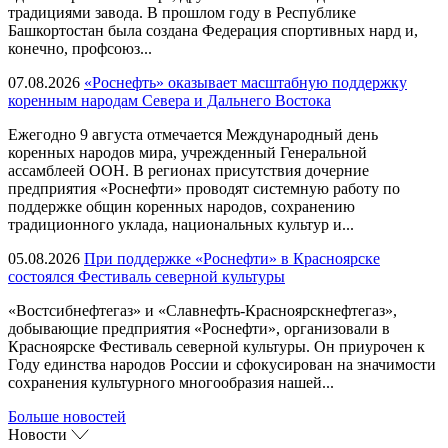
традициями завода. В прошлом году в Республике
Башкортостан была создана Федерация спортивных нард и,
конечно, профсоюз...
07.08.2026
«Роснефть» оказывает масштабную поддержку
коренным народам Севера и Дальнего Востока
Ежегодно 9 августа отмечается Международный день
коренных народов мира, учрежденный Генеральной
ассамблеей ООН. В регионах присутствия дочерние
предприятия «Роснефти» проводят системную работу по
поддержке общин коренных народов, сохранению
традиционного уклада, национальных культур и...
05.08.2026
При поддержке «Роснефти» в Красноярске
состоялся Фестиваль северной культуры
«Востсибнефтегаз» и «Славнефть-Красноярскнефтегаз»,
добывающие предприятия «Роснефти», организовали в
Красноярске Фестиваль северной культуры. Он приурочен к
Году единства народов России и сфокусирован на значимости
сохранения культурного многообразия нашей...
Больше новостей
Новости