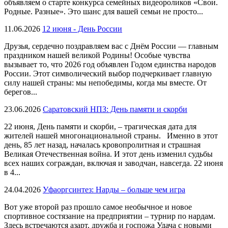
объявляем о старте конкурса семейных видеороликов «Свои.
Родные. Разные». Это шанс для вашей семьи не просто...
11.06.2026
12 июня - День России
Друзья, сердечно поздравляем вас с Днём России — главным
праздником нашей великой Родины! Особые чувства
вызывает то, что 2026 год объявлен Годом единства народов
России. Этот символический выбор подчеркивает главную
силу нашей страны: мы непобедимы, когда мы вместе. От
берегов...
23.06.2026
Саратовский НПЗ: День памяти и скорби
22 июня, День памяти и скорби, – трагическая дата для
жителей нашей многонациональной страны. Именно в этот
день, 85 лет назад, началась кровопролитная и страшная
Великая Отечественная война. И этот день изменил судьбы
всех наших сограждан, включая и заводчан, навсегда. 22 июня
в 4...
24.04.2026
Уфаоргсинтез: Нарды – больше чем игра
Вот уже второй раз прошло самое необычное и новое
спортивное состязание на предприятии – турнир по нардам.
Здесь встречаются азарт, дружба и госпожа Удача с новыми