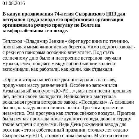
01.08.2016
В канун празднования 74-летия Сызранского НПЗ для
ветеранов труда завода его профсоюзная организация
организовала речную прогулку по Волге на
комфортабельном теплоходе.
Теплоход «Владимир Зенкин» берет курс вниз по течению,
проплывая мимо живописных берегов, мимо родного завода -
с реки его панорама особенно впечатляет. Под стать
солнечному дню было и настроение ветеранов: звучали
музыка, смех, общаясь между собой бывшие коллеги
вспоминали, как работали, как жили, как отдыхали.
- Организаторы нашей поездки постарались на славу,
придумали массу развлечений. Особенно запомнился
музыкальный конкурс «ДО-РЕ…», мы пели песни прошлых
лет, песни своей молодости. Великолепно выступала
вокальная группа ветеранов завода «Посиделки». А слышали
бы вы, как задушевно лились песни! Три часа пролетели
незаметно. Эта прогулка как глоток свежего воздуха. Приятна
была речная прохлада после душного города, дороги сердцу
такие встречи с друзьями. Ведь День рождения завода для
всех нас - это и собственный праздник, столько лет отдано
Сызранскому НПЗ, столько с ним связано. Мы и на пенсии