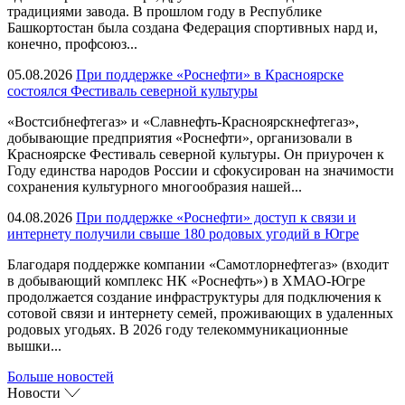
традициями завода. В прошлом году в Республике
Башкортостан была создана Федерация спортивных нард и,
конечно, профсоюз...
05.08.2026
При поддержке «Роснефти» в Красноярске
состоялся Фестиваль северной культуры
«Востсибнефтегаз» и «Славнефть-Красноярскнефтегаз»,
добывающие предприятия «Роснефти», организовали в
Красноярске Фестиваль северной культуры. Он приурочен к
Году единства народов России и сфокусирован на значимости
сохранения культурного многообразия нашей...
04.08.2026
При поддержке «Роснефти» доступ к связи и
интернету получили свыше 180 родовых угодий в Югре
Благодаря поддержке компании «Самотлорнефтегаз» (входит
в добывающий комплекс НК «Роснефть») в ХМАО-Югре
продолжается создание инфраструктуры для подключения к
сотовой связи и интернету семей, проживающих в удаленных
родовых угодьях. В 2026 году телекоммуникационные
вышки...
Больше новостей
Новости