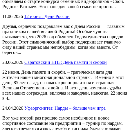
объявляем о старте конкурса семейных видеороликов «Свои.
Родные. Разные». Это шанс для вашей семьи не просто...
11.06.2026
12 июня - День России
Друзья, сердечно поздравляем вас с Днём России — главным
праздником нашей великой Родины! Особые чувства
вызывает то, что 2026 год объявлен Годом единства народов
России. Этот символический выбор подчеркивает главную
силу нашей страны: мы непобедимы, когда мы вместе. От
берегов...
23.06.2026
Саратовский НПЗ: День памяти и скорби
22 июня, День памяти и скорби, – трагическая дата для
жителей нашей многонациональной страны. Именно в этот
день, 85 лет назад, началась кровопролитная и страшная
Великая Отечественная война. И этот день изменил судьбы
всех наших сограждан, включая и заводчан, навсегда. 22 июня
в 4...
24.04.2026
Уфаоргсинтез: Нарды – больше чем игра
Вот уже второй раз прошло самое необычное и новое
спортивное состязание на предприятии – турнир по нардам.
Здесь встречаются азарт, дружба и госпожа Удача с новыми