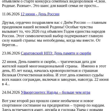
объявляем о старте конкурса семейных видеороликов «Свои.
Родные. Разные». Это шанс для вашей семьи не просто...
11.06.2026
12 июня - День России
Друзья, сердечно поздравляем вас с Днём России — главным
праздником нашей великой Родины! Особые чувства
вызывает то, что 2026 год объявлен Годом единства народов
России. Этот символический выбор подчеркивает главную
силу нашей страны: мы непобедимы, когда мы вместе. От
берегов...
23.06.2026
Саратовский НПЗ: День памяти и скорби
22 июня, День памяти и скорби, – трагическая дата для
жителей нашей многонациональной страны. Именно в этот
день, 85 лет назад, началась кровопролитная и страшная
Великая Отечественная война. И этот день изменил судьбы
всех наших сограждан, включая и заводчан, навсегда. 22 июня
в 4...
24.04.2026
Уфаоргсинтез: Нарды – больше чем игра
Вот уже второй раз прошло самое необычное и новое
спортивное состязание на предприятии – турнир по нардам.
Здесь встречаются азарт, дружба и госпожа Удача с новыми