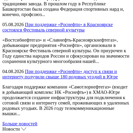
традициями завода. В прошлом году в Республике
Башкортостан была создана Федерация спортивных нард и,
конечно, профсоюз...
05.08.2026
При поддержке «Роснефти» в Красноярске
состоялся Фестиваль северной культуры
«Востсибнефтегаз» и «Славнефть-Красноярскнефтегаз»,
добывающие предприятия «Роснефти», организовали в
Красноярске Фестиваль северной культуры. Он приурочен к
Году единства народов России и сфокусирован на значимости
сохранения культурного многообразия нашей...
04.08.2026
При поддержке «Роснефти» доступ к связи и
интернету получили свыше 180 родовых угодий в Югре
Благодаря поддержке компании «Самотлорнефтегаз» (входит
в добывающий комплекс НК «Роснефть») в ХМАО-Югре
продолжается создание инфраструктуры для подключения к
сотовой связи и интернету семей, проживающих в удаленных
родовых угодьях. В 2026 году телекоммуникационные
вышки...
Больше новостей
Новости