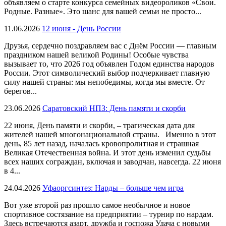
объявляем о старте конкурса семейных видеороликов «Свои.
Родные. Разные». Это шанс для вашей семьи не просто...
11.06.2026
12 июня - День России
Друзья, сердечно поздравляем вас с Днём России — главным
праздником нашей великой Родины! Особые чувства
вызывает то, что 2026 год объявлен Годом единства народов
России. Этот символический выбор подчеркивает главную
силу нашей страны: мы непобедимы, когда мы вместе. От
берегов...
23.06.2026
Саратовский НПЗ: День памяти и скорби
22 июня, День памяти и скорби, – трагическая дата для
жителей нашей многонациональной страны. Именно в этот
день, 85 лет назад, началась кровопролитная и страшная
Великая Отечественная война. И этот день изменил судьбы
всех наших сограждан, включая и заводчан, навсегда. 22 июня
в 4...
24.04.2026
Уфаоргсинтез: Нарды – больше чем игра
Вот уже второй раз прошло самое необычное и новое
спортивное состязание на предприятии – турнир по нардам.
Здесь встречаются азарт, дружба и госпожа Удача с новыми