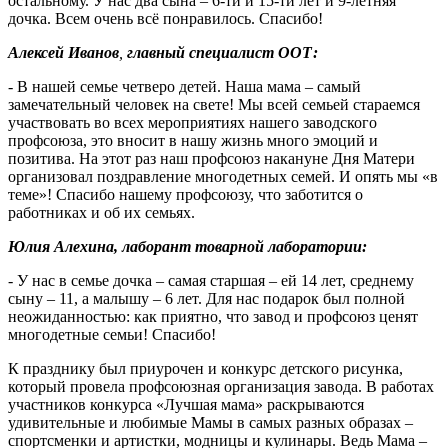
остальному. У нас два сына – 6-ти и 15-ти лет и 9-летняя
дочка. Всем очень всё понравилось. Спасибо!
Алексей Иванов
,
главный специалист ООТ:
- В нашей семье четверо детей. Наша мама – самый
замечательный человек на свете! Мы всей семьей стараемся
участвовать во всех мероприятиях нашего заводского
профсоюза, это вносит в нашу жизнь много эмоций и
позитива. На этот раз наш профсоюз накануне Дня Матери
организовал поздравление многодетных семей. И опять мы «в
теме»! Спасибо нашему профсоюзу, что заботится о
работниках и об их семьях.
Юлия Алехина,
лаборант товарной лаборатории:
- У нас в семье дочка – самая старшая – ей 14 лет, среднему
сыну – 11, а малышу – 6 лет. Для нас подарок был полной
неожиданностью: как приятно, что завод и профсоюз ценят
многодетные семьи! Спасибо!
К празднику был приурочен и конкурс детского рисунка,
который провела профсоюзная организация завода. В работах
участников конкурса «Лучшая мама» раскрываются
удивительные и любимые Мамы в самых разных образах –
спортсменки и артистки, модницы и кулинары. Ведь Мама –