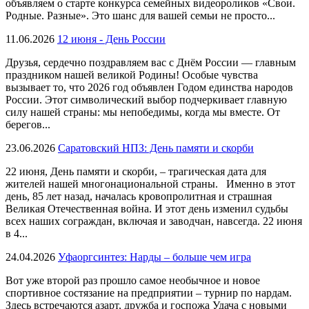
объявляем о старте конкурса семейных видеороликов «Свои.
Родные. Разные». Это шанс для вашей семьи не просто...
11.06.2026
12 июня - День России
Друзья, сердечно поздравляем вас с Днём России — главным
праздником нашей великой Родины! Особые чувства
вызывает то, что 2026 год объявлен Годом единства народов
России. Этот символический выбор подчеркивает главную
силу нашей страны: мы непобедимы, когда мы вместе. От
берегов...
23.06.2026
Саратовский НПЗ: День памяти и скорби
22 июня, День памяти и скорби, – трагическая дата для
жителей нашей многонациональной страны. Именно в этот
день, 85 лет назад, началась кровопролитная и страшная
Великая Отечественная война. И этот день изменил судьбы
всех наших сограждан, включая и заводчан, навсегда. 22 июня
в 4...
24.04.2026
Уфаоргсинтез: Нарды – больше чем игра
Вот уже второй раз прошло самое необычное и новое
спортивное состязание на предприятии – турнир по нардам.
Здесь встречаются азарт, дружба и госпожа Удача с новыми