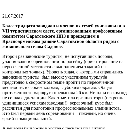
21.07.2017
Более тридцати заводчан и членов их семей участвовали в
VII туристическом слете, организованным профсоюзным
комитетом Саратовского НПЗ и прошедшем в
Красноармейском районе Саратовской области рядом с
живописным селом Садовое.
Второй раз заводские туристы, не испугавшись погоды,
участвовали в соревновании по рогейну (ориентирование на
пересеченной местности с выполнением заданий на
контрольных точках). Уровень задач, с которыми справились
заводские туристы, был высок: участникам турклуба
предстояло в скоростном темпе пройти по пересеченной
местности, высоким холмам, глубоким оврагам. Общая
протяженность маршрута превысила 26 км. Ни одна из команд
не сошла с дистанции. Как отметила организаторы (искренне
удивившиеся успехам заводчан!), веревочный курс был
рассчитан для подготовки профессиональных альпинистов.
Это был первый день соревнований – тяжелый, но очень
яркий и эмоциональный.
А вечером был ужин у костра с песнями под гитару.