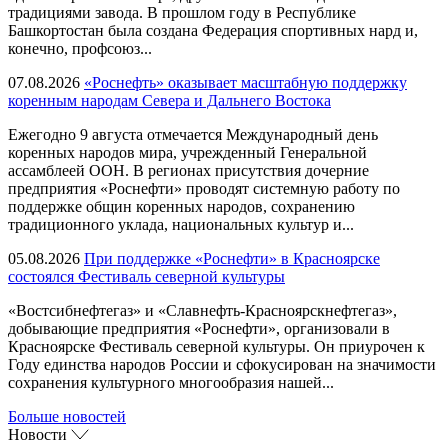
традициями завода. В прошлом году в Республике
Башкортостан была создана Федерация спортивных нард и,
конечно, профсоюз...
07.08.2026
«Роснефть» оказывает масштабную поддержку
коренным народам Севера и Дальнего Востока
Ежегодно 9 августа отмечается Международный день
коренных народов мира, учрежденный Генеральной
ассамблеей ООН. В регионах присутствия дочерние
предприятия «Роснефти» проводят системную работу по
поддержке общин коренных народов, сохранению
традиционного уклада, национальных культур и...
05.08.2026
При поддержке «Роснефти» в Красноярске
состоялся Фестиваль северной культуры
«Востсибнефтегаз» и «Славнефть-Красноярскнефтегаз»,
добывающие предприятия «Роснефти», организовали в
Красноярске Фестиваль северной культуры. Он приурочен к
Году единства народов России и сфокусирован на значимости
сохранения культурного многообразия нашей...
Больше новостей
Новости