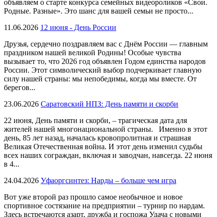
объявляем о старте конкурса семейных видеороликов «Свои.
Родные. Разные». Это шанс для вашей семьи не просто...
11.06.2026
12 июня - День России
Друзья, сердечно поздравляем вас с Днём России — главным
праздником нашей великой Родины! Особые чувства
вызывает то, что 2026 год объявлен Годом единства народов
России. Этот символический выбор подчеркивает главную
силу нашей страны: мы непобедимы, когда мы вместе. От
берегов...
23.06.2026
Саратовский НПЗ: День памяти и скорби
22 июня, День памяти и скорби, – трагическая дата для
жителей нашей многонациональной страны. Именно в этот
день, 85 лет назад, началась кровопролитная и страшная
Великая Отечественная война. И этот день изменил судьбы
всех наших сограждан, включая и заводчан, навсегда. 22 июня
в 4...
24.04.2026
Уфаоргсинтез: Нарды – больше чем игра
Вот уже второй раз прошло самое необычное и новое
спортивное состязание на предприятии – турнир по нардам.
Здесь встречаются азарт, дружба и госпожа Удача с новыми