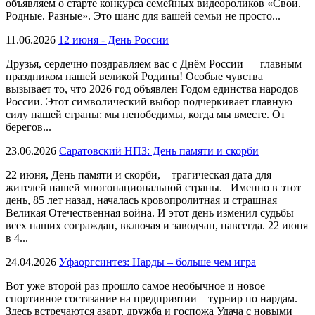
объявляем о старте конкурса семейных видеороликов «Свои.
Родные. Разные». Это шанс для вашей семьи не просто...
11.06.2026
12 июня - День России
Друзья, сердечно поздравляем вас с Днём России — главным
праздником нашей великой Родины! Особые чувства
вызывает то, что 2026 год объявлен Годом единства народов
России. Этот символический выбор подчеркивает главную
силу нашей страны: мы непобедимы, когда мы вместе. От
берегов...
23.06.2026
Саратовский НПЗ: День памяти и скорби
22 июня, День памяти и скорби, – трагическая дата для
жителей нашей многонациональной страны. Именно в этот
день, 85 лет назад, началась кровопролитная и страшная
Великая Отечественная война. И этот день изменил судьбы
всех наших сограждан, включая и заводчан, навсегда. 22 июня
в 4...
24.04.2026
Уфаоргсинтез: Нарды – больше чем игра
Вот уже второй раз прошло самое необычное и новое
спортивное состязание на предприятии – турнир по нардам.
Здесь встречаются азарт, дружба и госпожа Удача с новыми