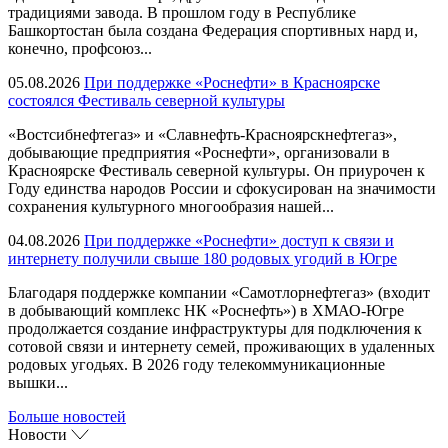
традициями завода. В прошлом году в Республике
Башкортостан была создана Федерация спортивных нард и,
конечно, профсоюз...
05.08.2026
При поддержке «Роснефти» в Красноярске
состоялся Фестиваль северной культуры
«Востсибнефтегаз» и «Славнефть-Красноярскнефтегаз»,
добывающие предприятия «Роснефти», организовали в
Красноярске Фестиваль северной культуры. Он приурочен к
Году единства народов России и сфокусирован на значимости
сохранения культурного многообразия нашей...
04.08.2026
При поддержке «Роснефти» доступ к связи и
интернету получили свыше 180 родовых угодий в Югре
Благодаря поддержке компании «Самотлорнефтегаз» (входит
в добывающий комплекс НК «Роснефть») в ХМАО-Югре
продолжается создание инфраструктуры для подключения к
сотовой связи и интернету семей, проживающих в удаленных
родовых угодьях. В 2026 году телекоммуникационные
вышки...
Больше новостей
Новости