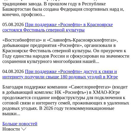
традициями завода. В прошлом году в Республике
Башкортостан была создана Федерация спортивных нард и,
конечно, профсоюз...
05.08.2026
При поддержке «Роснефти» в Красноярске
состоялся Фестиваль северной культуры
«Востсибнефтегаз» и «Славнефть-Красноярскнефтегаз»,
добывающие предприятия «Роснефти», организовали в
Красноярске Фестиваль северной культуры. Он приурочен к
Году единства народов России и сфокусирован на значимости
сохранения культурного многообразия нашей...
04.08.2026
При поддержке «Роснефти» доступ к связи и
интернету получили свыше 180 родовых угодий в Югре
Благодаря поддержке компании «Самотлорнефтегаз» (входит
в добывающий комплекс НК «Роснефть») в ХМАО-Югре
продолжается создание инфраструктуры для подключения к
сотовой связи и интернету семей, проживающих в удаленных
родовых угодьях. В 2026 году телекоммуникационные
вышки...
Больше новостей
Новости