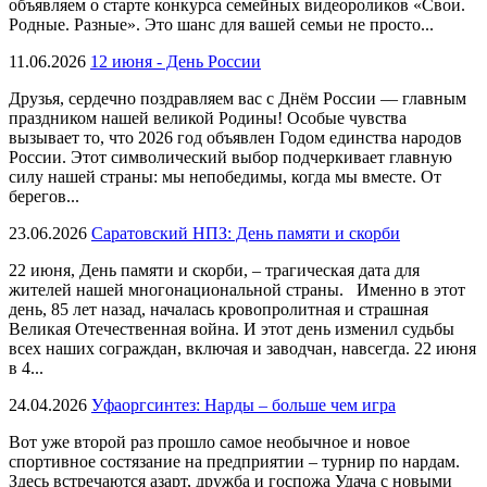
объявляем о старте конкурса семейных видеороликов «Свои.
Родные. Разные». Это шанс для вашей семьи не просто...
11.06.2026
12 июня - День России
Друзья, сердечно поздравляем вас с Днём России — главным
праздником нашей великой Родины! Особые чувства
вызывает то, что 2026 год объявлен Годом единства народов
России. Этот символический выбор подчеркивает главную
силу нашей страны: мы непобедимы, когда мы вместе. От
берегов...
23.06.2026
Саратовский НПЗ: День памяти и скорби
22 июня, День памяти и скорби, – трагическая дата для
жителей нашей многонациональной страны. Именно в этот
день, 85 лет назад, началась кровопролитная и страшная
Великая Отечественная война. И этот день изменил судьбы
всех наших сограждан, включая и заводчан, навсегда. 22 июня
в 4...
24.04.2026
Уфаоргсинтез: Нарды – больше чем игра
Вот уже второй раз прошло самое необычное и новое
спортивное состязание на предприятии – турнир по нардам.
Здесь встречаются азарт, дружба и госпожа Удача с новыми