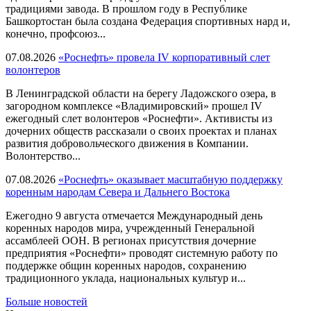
традициями завода. В прошлом году в Республике
Башкортостан была создана Федерация спортивных нард и,
конечно, профсоюз...
07.08.2026
«Роснефть» провела IV корпоративный слет
волонтеров
В Ленинградской области на берегу Ладожского озера, в
загородном комплексе «Владимировский» прошел IV
ежегодный слет волонтеров «Роснефти». Активисты из
дочерних обществ рассказали о своих проектах и планах
развития добровольческого движения в Компании.
Волонтерство...
07.08.2026
«Роснефть» оказывает масштабную поддержку
коренным народам Севера и Дальнего Востока
Ежегодно 9 августа отмечается Международный день
коренных народов мира, учрежденный Генеральной
ассамблеей ООН. В регионах присутствия дочерние
предприятия «Роснефти» проводят системную работу по
поддержке общин коренных народов, сохранению
традиционного уклада, национальных культур и...
Больше новостей