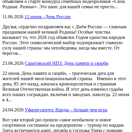
объявляем о старте конкурса семейных видеороликов «Свои.
Родные. Разные». Это шанс для вашей семьи не просто...
11.06.2026
12 июня - День России
Друзья, сердечно поздравляем вас с Днём России — главным
праздником нашей великой Родины! Особые чувства
вызывает то, что 2026 год объявлен Годом единства народов
России. Этот символический выбор подчеркивает главную
силу нашей страны: мы непобедимы, когда мы вместе. От
берегов...
23.06.2026
Саратовский НПЗ: День памяти и скорби
22 июня, День памяти и скорби, – трагическая дата для
жителей нашей многонациональной страны. Именно в этот
день, 85 лет назад, началась кровопролитная и страшная
Великая Отечественная война. И этот день изменил судьбы
всех наших сограждан, включая и заводчан, навсегда. 22 июня
в 4...
24.04.2026
Уфаоргсинтез: Нарды – больше чем игра
Вот уже второй раз прошло самое необычное и новое
спортивное состязание на предприятии – турнир по нардам.
Здесь встречаются азарт, дружба и госпожа Удача с новыми