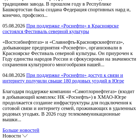
традициями завода. В прошлом году в Республике
Башкортостан была создана Федерация спортивных нард и,
конечно, профсоюз...
05.08.2026
При поддержке «Роснефти» в Красноярске
состоялся Фестиваль северной культуры
«Востсибнефтегаз» и «Славнефть-Красноярскнефтегаз»,
добывающие предприятия «Роснефти», организовали в
Красноярске Фестиваль северной культуры. Он приурочен к
Году единства народов России и сфокусирован на значимости
сохранения культурного многообразия нашей...
04.08.2026
При поддержке «Роснефти» доступ к связи и
интернету получили свыше 180 родовых угодий в Югре
Благодаря поддержке компании «Самотлорнефтегаз» (входит
в добывающий комплекс НК «Роснефть») в ХМАО-Югре
продолжается создание инфраструктуры для подключения к
сотовой связи и интернету семей, проживающих в удаленных
родовых угодьях. В 2026 году телекоммуникационные
вышки...
Больше новостей
Новости