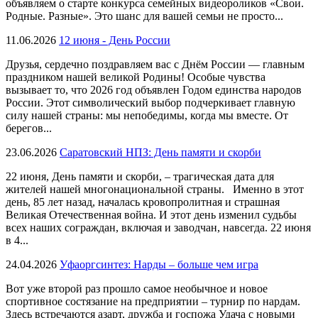
объявляем о старте конкурса семейных видеороликов «Свои.
Родные. Разные». Это шанс для вашей семьи не просто...
11.06.2026
12 июня - День России
Друзья, сердечно поздравляем вас с Днём России — главным
праздником нашей великой Родины! Особые чувства
вызывает то, что 2026 год объявлен Годом единства народов
России. Этот символический выбор подчеркивает главную
силу нашей страны: мы непобедимы, когда мы вместе. От
берегов...
23.06.2026
Саратовский НПЗ: День памяти и скорби
22 июня, День памяти и скорби, – трагическая дата для
жителей нашей многонациональной страны. Именно в этот
день, 85 лет назад, началась кровопролитная и страшная
Великая Отечественная война. И этот день изменил судьбы
всех наших сограждан, включая и заводчан, навсегда. 22 июня
в 4...
24.04.2026
Уфаоргсинтез: Нарды – больше чем игра
Вот уже второй раз прошло самое необычное и новое
спортивное состязание на предприятии – турнир по нардам.
Здесь встречаются азарт, дружба и госпожа Удача с новыми