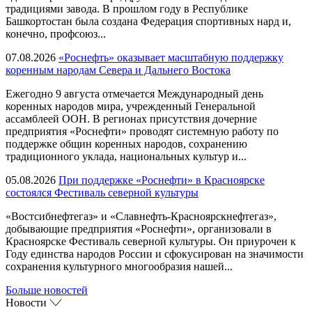
традициями завода. В прошлом году в Республике
Башкортостан была создана Федерация спортивных нард и,
конечно, профсоюз...
07.08.2026
«Роснефть» оказывает масштабную поддержку
коренным народам Севера и Дальнего Востока
Ежегодно 9 августа отмечается Международный день
коренных народов мира, учрежденный Генеральной
ассамблеей ООН. В регионах присутствия дочерние
предприятия «Роснефти» проводят системную работу по
поддержке общин коренных народов, сохранению
традиционного уклада, национальных культур и...
05.08.2026
При поддержке «Роснефти» в Красноярске
состоялся Фестиваль северной культуры
«Востсибнефтегаз» и «Славнефть-Красноярскнефтегаз»,
добывающие предприятия «Роснефти», организовали в
Красноярске Фестиваль северной культуры. Он приурочен к
Году единства народов России и сфокусирован на значимости
сохранения культурного многообразия нашей...
Больше новостей
Новости