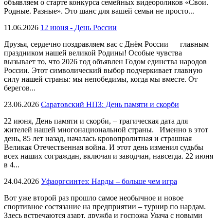
объявляем о старте конкурса семейных видеороликов «Свои.
Родные. Разные». Это шанс для вашей семьи не просто...
11.06.2026
12 июня - День России
Друзья, сердечно поздравляем вас с Днём России — главным
праздником нашей великой Родины! Особые чувства
вызывает то, что 2026 год объявлен Годом единства народов
России. Этот символический выбор подчеркивает главную
силу нашей страны: мы непобедимы, когда мы вместе. От
берегов...
23.06.2026
Саратовский НПЗ: День памяти и скорби
22 июня, День памяти и скорби, – трагическая дата для
жителей нашей многонациональной страны. Именно в этот
день, 85 лет назад, началась кровопролитная и страшная
Великая Отечественная война. И этот день изменил судьбы
всех наших сограждан, включая и заводчан, навсегда. 22 июня
в 4...
24.04.2026
Уфаоргсинтез: Нарды – больше чем игра
Вот уже второй раз прошло самое необычное и новое
спортивное состязание на предприятии – турнир по нардам.
Здесь встречаются азарт, дружба и госпожа Удача с новыми