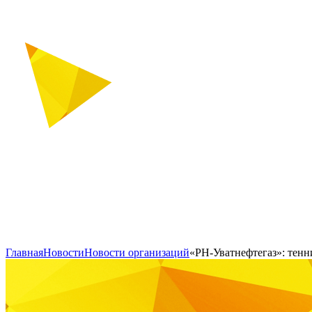
Главная
Новости
Новости организаций
«РН-Уватнефтегаз»: тенн