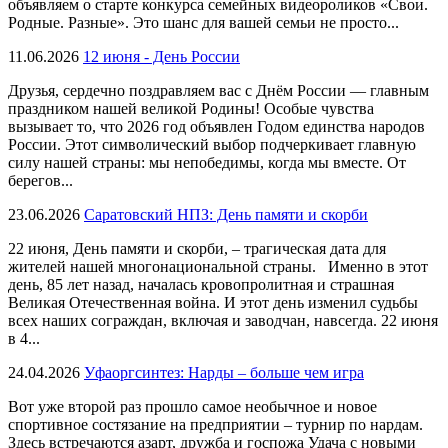
объявляем о старте конкурса семейных видеороликов «Свои.
Родные. Разные». Это шанс для вашей семьи не просто...
11.06.2026
12 июня - День России
Друзья, сердечно поздравляем вас с Днём России — главным
праздником нашей великой Родины! Особые чувства
вызывает то, что 2026 год объявлен Годом единства народов
России. Этот символический выбор подчеркивает главную
силу нашей страны: мы непобедимы, когда мы вместе. От
берегов...
23.06.2026
Саратовский НПЗ: День памяти и скорби
22 июня, День памяти и скорби, – трагическая дата для
жителей нашей многонациональной страны. Именно в этот
день, 85 лет назад, началась кровопролитная и страшная
Великая Отечественная война. И этот день изменил судьбы
всех наших сограждан, включая и заводчан, навсегда. 22 июня
в 4...
24.04.2026
Уфаоргсинтез: Нарды – больше чем игра
Вот уже второй раз прошло самое необычное и новое
спортивное состязание на предприятии – турнир по нардам.
Здесь встречаются азарт, дружба и госпожа Удача с новыми