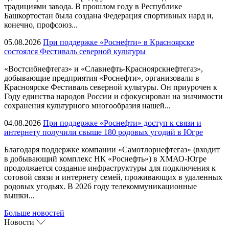
традициями завода. В прошлом году в Республике
Башкортостан была создана Федерация спортивных нард и,
конечно, профсоюз...
05.08.2026
При поддержке «Роснефти» в Красноярске
состоялся Фестиваль северной культуры
«Востсибнефтегаз» и «Славнефть-Красноярскнефтегаз»,
добывающие предприятия «Роснефти», организовали в
Красноярске Фестиваль северной культуры. Он приурочен к
Году единства народов России и сфокусирован на значимости
сохранения культурного многообразия нашей...
04.08.2026
При поддержке «Роснефти» доступ к связи и
интернету получили свыше 180 родовых угодий в Югре
Благодаря поддержке компании «Самотлорнефтегаз» (входит
в добывающий комплекс НК «Роснефть») в ХМАО-Югре
продолжается создание инфраструктуры для подключения к
сотовой связи и интернету семей, проживающих в удаленных
родовых угодьях. В 2026 году телекоммуникационные
вышки...
Больше новостей
Новости