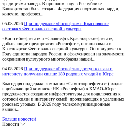
традициями завода. В прошлом году в Республике
Башкортостан была создана Федерация спортивных нард и,
конечно, профсоюз...
05.08.2026
При поддержке «Роснефти» в Красноярске
состоялся Фестиваль северной культуры
«Востсибнефтегаз» и «Славнефть-Красноярскнефтегаз»,
добывающие предприятия «Роснефти», организовали в
Красноярске Фестиваль северной культуры. Он приурочен к
Году единства народов России и сфокусирован на значимости
сохранения культурного многообразия нашей...
04.08.2026
При поддержке «Роснефти» доступ к связи и
интернету получили свыше 180 родовых угодий в Югре
Благодаря поддержке компании «Самотлорнефтегаз» (входит
в добывающий комплекс НК «Роснефть») в ХМАО-Югре
продолжается создание инфраструктуры для подключения к
сотовой связи и интернету семей, проживающих в удаленных
родовых угодьях. В 2026 году телекоммуникационные
вышки...
Больше новостей
Новости