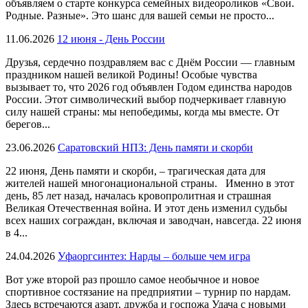
объявляем о старте конкурса семейных видеороликов «Свои.
Родные. Разные». Это шанс для вашей семьи не просто...
11.06.2026
12 июня - День России
Друзья, сердечно поздравляем вас с Днём России — главным
праздником нашей великой Родины! Особые чувства
вызывает то, что 2026 год объявлен Годом единства народов
России. Этот символический выбор подчеркивает главную
силу нашей страны: мы непобедимы, когда мы вместе. От
берегов...
23.06.2026
Саратовский НПЗ: День памяти и скорби
22 июня, День памяти и скорби, – трагическая дата для
жителей нашей многонациональной страны. Именно в этот
день, 85 лет назад, началась кровопролитная и страшная
Великая Отечественная война. И этот день изменил судьбы
всех наших сограждан, включая и заводчан, навсегда. 22 июня
в 4...
24.04.2026
Уфаоргсинтез: Нарды – больше чем игра
Вот уже второй раз прошло самое необычное и новое
спортивное состязание на предприятии – турнир по нардам.
Здесь встречаются азарт, дружба и госпожа Удача с новыми