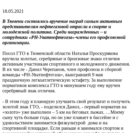
18.05.2021
В Тюмени состоялось вручение наград самым активным
представителям нефтегазовой отрасли в спорте и
молодежной политике. Среди награжденных – и
сотрудники «РН-Уватнефтегаза»-члены его профсоюзной
организации.
Посол ГТО в Тюменской области Наталья Проскурякова
вручила золотые, серебряные и бронзовые знаки отличия
активным участникам спортивного и молодежного движения.
В их числе - Данил Черепанов, член профсоюза и сборной
команды «РН-Уватнефтегаза», выигравшей 9 мая
праздничную легкоатлетическую эстафету. За выполнение
нормативов комплекса ГТО в минувшем году ему вручен
серебряный знак отличия.
- В этом году я планирую улучшить свой результат и получить
золотой знак ГТО, - поделился Данил, - первый норматив на
«золото» уже выполнен – 5 км на беговых лыжах. …Моему
сыну чуть больше года, но он уже плавает в бассейне и с
удовольствием занимается физкультурой дома и на
спортивной площадке. Если раньше я занимался спортом и