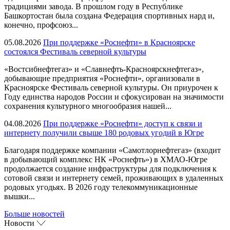
традициями завода. В прошлом году в Республике
Башкортостан была создана Федерация спортивных нард и,
конечно, профсоюз...
05.08.2026
При поддержке «Роснефти» в Красноярске
состоялся Фестиваль северной культуры
«Востсибнефтегаз» и «Славнефть-Красноярскнефтегаз»,
добывающие предприятия «Роснефти», организовали в
Красноярске Фестиваль северной культуры. Он приурочен к
Году единства народов России и сфокусирован на значимости
сохранения культурного многообразия нашей...
04.08.2026
При поддержке «Роснефти» доступ к связи и
интернету получили свыше 180 родовых угодий в Югре
Благодаря поддержке компании «Самотлорнефтегаз» (входит
в добывающий комплекс НК «Роснефть») в ХМАО-Югре
продолжается создание инфраструктуры для подключения к
сотовой связи и интернету семей, проживающих в удаленных
родовых угодьях. В 2026 году телекоммуникационные
вышки...
Больше новостей
Новости