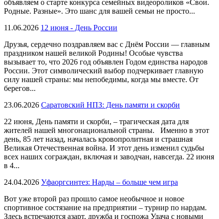
объявляем о старте конкурса семейных видеороликов «Свои.
Родные. Разные». Это шанс для вашей семьи не просто...
11.06.2026
12 июня - День России
Друзья, сердечно поздравляем вас с Днём России — главным
праздником нашей великой Родины! Особые чувства
вызывает то, что 2026 год объявлен Годом единства народов
России. Этот символический выбор подчеркивает главную
силу нашей страны: мы непобедимы, когда мы вместе. От
берегов...
23.06.2026
Саратовский НПЗ: День памяти и скорби
22 июня, День памяти и скорби, – трагическая дата для
жителей нашей многонациональной страны. Именно в этот
день, 85 лет назад, началась кровопролитная и страшная
Великая Отечественная война. И этот день изменил судьбы
всех наших сограждан, включая и заводчан, навсегда. 22 июня
в 4...
24.04.2026
Уфаоргсинтез: Нарды – больше чем игра
Вот уже второй раз прошло самое необычное и новое
спортивное состязание на предприятии – турнир по нардам.
Здесь встречаются азарт, дружба и госпожа Удача с новыми