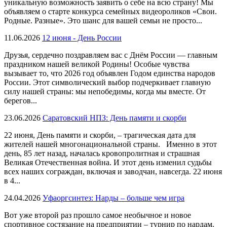
уникальную возможность заявить о себе на всю страну! Мы
объявляем о старте конкурса семейных видеороликов «Свои.
Родные. Разные». Это шанс для вашей семьи не просто...
11.06.2026
12 июня - День России
Друзья, сердечно поздравляем вас с Днём России — главным
праздником нашей великой Родины! Особые чувства
вызывает то, что 2026 год объявлен Годом единства народов
России. Этот символический выбор подчеркивает главную
силу нашей страны: мы непобедимы, когда мы вместе. От
берегов...
23.06.2026
Саратовский НПЗ: День памяти и скорби
22 июня, День памяти и скорби, – трагическая дата для
жителей нашей многонациональной страны. Именно в этот
день, 85 лет назад, началась кровопролитная и страшная
Великая Отечественная война. И этот день изменил судьбы
всех наших сограждан, включая и заводчан, навсегда. 22 июня
в 4...
24.04.2026
Уфаоргсинтез: Нарды – больше чем игра
Вот уже второй раз прошло самое необычное и новое
спортивное состязание на предприятии – турнир по нардам.