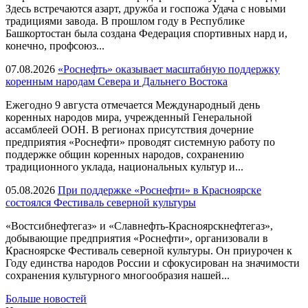
Здесь встречаются азарт, дружба и госпожа Удача с новыми
традициями завода. В прошлом году в Республике
Башкортостан была создана Федерация спортивных нард и,
конечно, профсоюз...
07.08.2026
«Роснефть» оказывает масштабную поддержку
коренным народам Севера и Дальнего Востока
Ежегодно 9 августа отмечается Международный день
коренных народов мира, учрежденный Генеральной
ассамблеей ООН. В регионах присутствия дочерние
предприятия «Роснефти» проводят системную работу по
поддержке общин коренных народов, сохранению
традиционного уклада, национальных культур и...
05.08.2026
При поддержке «Роснефти» в Красноярске
состоялся Фестиваль северной культуры
«Востсибнефтегаз» и «Славнефть-Красноярскнефтегаз»,
добывающие предприятия «Роснефти», организовали в
Красноярске Фестиваль северной культуры. Он приурочен к
Году единства народов России и сфокусирован на значимости
сохранения культурного многообразия нашей...
Больше новостей