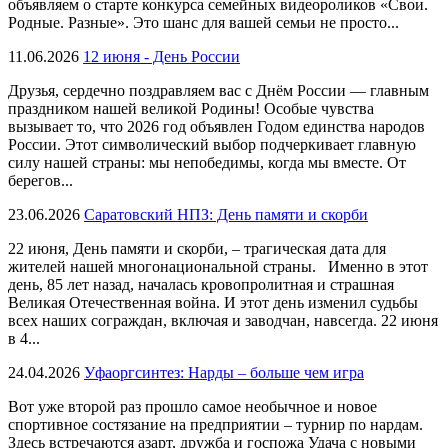
объявляем о старте конкурса семейных видеороликов «Свои.
Родные. Разные». Это шанс для вашей семьи не просто...
11.06.2026
12 июня - День России
Друзья, сердечно поздравляем вас с Днём России — главным
праздником нашей великой Родины! Особые чувства
вызывает то, что 2026 год объявлен Годом единства народов
России. Этот символический выбор подчеркивает главную
силу нашей страны: мы непобедимы, когда мы вместе. От
берегов...
23.06.2026
Саратовский НПЗ: День памяти и скорби
22 июня, День памяти и скорби, – трагическая дата для
жителей нашей многонациональной страны. Именно в этот
день, 85 лет назад, началась кровопролитная и страшная
Великая Отечественная война. И этот день изменил судьбы
всех наших сограждан, включая и заводчан, навсегда. 22 июня
в 4...
24.04.2026
Уфаоргсинтез: Нарды – больше чем игра
Вот уже второй раз прошло самое необычное и новое
спортивное состязание на предприятии – турнир по нардам.
Здесь встречаются азарт, дружба и госпожа Удача с новыми