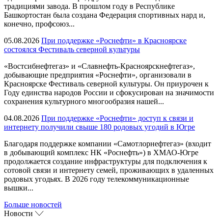
традициями завода. В прошлом году в Республике
Башкортостан была создана Федерация спортивных нард и,
конечно, профсоюз...
05.08.2026
При поддержке «Роснефти» в Красноярске
состоялся Фестиваль северной культуры
«Востсибнефтегаз» и «Славнефть-Красноярскнефтегаз»,
добывающие предприятия «Роснефти», организовали в
Красноярске Фестиваль северной культуры. Он приурочен к
Году единства народов России и сфокусирован на значимости
сохранения культурного многообразия нашей...
04.08.2026
При поддержке «Роснефти» доступ к связи и
интернету получили свыше 180 родовых угодий в Югре
Благодаря поддержке компании «Самотлорнефтегаз» (входит
в добывающий комплекс НК «Роснефть») в ХМАО-Югре
продолжается создание инфраструктуры для подключения к
сотовой связи и интернету семей, проживающих в удаленных
родовых угодьях. В 2026 году телекоммуникационные
вышки...
Больше новостей
Новости