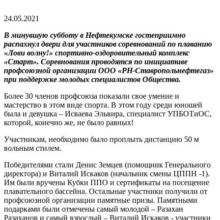
24.05.2021
В минувшую субботу в Нефтекумске гостеприимно
распахнул двери для участников соревнований по плаванию
«Лови волну!» спортивно-оздоровительный комплекс
«Старт». Соревнования проводятся по инициативе
профсоюзной организации ООО «РН-Ставропольнефтегаз»
при поддержке молодых специалистов Общества.
Более 30 членов профсоюза показали свое умение и
мастерство в этом виде спорта. В этом году среди юношей
была и девушка – Исваева Эльвира, специалист УПБОТиОС,
которой, конечно же, не было равных!
Участникам, необходимо было проплыть дистанцию 50 м
вольным стилем.
Победителями стали Денис Земцев (помощник Генерального
директора) и Виталий Искаков (начальник смены ЦППН -1).
Им были вручены Кубки ППО и сертификаты на посещение
плавательного бассейна. Остальные участники получили от
профсоюзной организации памятные призы. Памятными
подарками были отмечены самый молодой – Разахан
Разаханов и самый взрослый – Виталий Искаков - участники