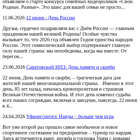
объявляем о старте конкурса семейных видеороликов «Свои.
Родные. Разные». Это шанс для вашей семьи не просто...
11.06.2026
12 июня - День России
Друзья, сердечно поздравляем вас с Днём России — главным
праздником нашей великой Родины! Особые чувства
вызывает то, что 2026 год объявлен Годом единства народов
России. Этот символический выбор подчеркивает главную
силу нашей страны: мы непобедимы, когда мы вместе. От
берегов...
23.06.2026
Саратовский НПЗ: День памяти и скорби
22 июня, День памяти и скорби, – трагическая дата для
жителей нашей многонациональной страны. Именно в этот
день, 85 лет назад, началась кровопролитная и страшная
Великая Отечественная война. И этот день изменил судьбы
всех наших сограждан, включая и заводчан, навсегда. 22 июня
в 4...
24.04.2026
Уфаоргсинтез: Нарды – больше чем игра
Вот уже второй раз прошло самое необычное и новое
спортивное состязание на предприятии – турнир по нардам.
Здесь встречаются азарт, дружба и госпожа Удача с новыми