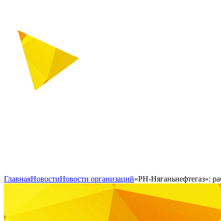
Главная
Новости
Новости организаций
«РН-Няганьнефтегаз»: ра