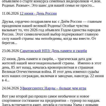
объявляем о старте конкурса семейных видеороликов «Свои.
Родные. Разные». Это шанс для вашей семьи не просто...
11.06.2026
12 июня - День России
Друзья, сердечно поздравляем вас с Днём России — главным
праздником нашей великой Родины! Особые чувства
вызывает то, что 2026 год объявлен Годом единства народов
России. Этот символический выбор подчеркивает главную
силу нашей страны: мы непобедимы, когда мы вместе. От
берегов...
23.06.2026
Саратовский НПЗ: День памяти и скорби
22 июня, День памяти и скорби, – трагическая дата для
жителей нашей многонациональной страны. Именно в этот
день, 85 лет назад, началась кровопролитная и страшная
Великая Отечественная война. И этот день изменил судьбы
всех наших сограждан, включая и заводчан, навсегда. 22 июня
в 4...
24.04.2026
Уфаоргсинтез: Нарды – больше чем игра
Вот уже второй раз прошло самое необычное и новое
спортивное состязание на предприятии – турнир по нардам.
Здесь встречаются азарт, дружба и госпожа Удача с новыми