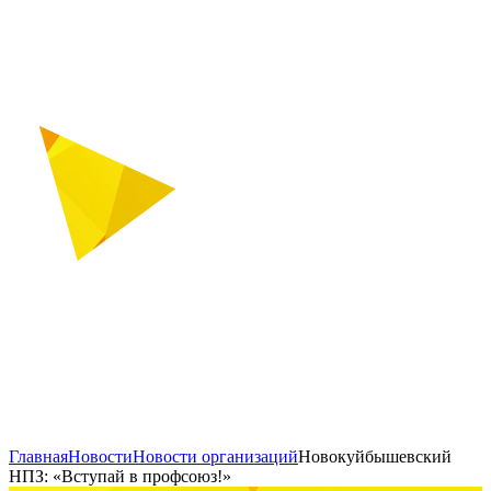
Главная
Новости
Новости организаций
Новокуйбышевский
НПЗ: «Вступай в профсоюз!»