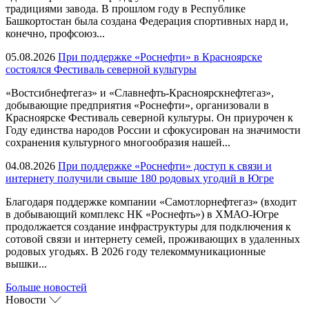
традициями завода. В прошлом году в Республике
Башкортостан была создана Федерация спортивных нард и,
конечно, профсоюз...
05.08.2026
При поддержке «Роснефти» в Красноярске
состоялся Фестиваль северной культуры
«Востсибнефтегаз» и «Славнефть-Красноярскнефтегаз»,
добывающие предприятия «Роснефти», организовали в
Красноярске Фестиваль северной культуры. Он приурочен к
Году единства народов России и сфокусирован на значимости
сохранения культурного многообразия нашей...
04.08.2026
При поддержке «Роснефти» доступ к связи и
интернету получили свыше 180 родовых угодий в Югре
Благодаря поддержке компании «Самотлорнефтегаз» (входит
в добывающий комплекс НК «Роснефть») в ХМАО-Югре
продолжается создание инфраструктуры для подключения к
сотовой связи и интернету семей, проживающих в удаленных
родовых угодьях. В 2026 году телекоммуникационные
вышки...
Больше новостей
Новости