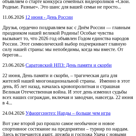
объявляем о старте конкурса семейных видеороликов «Свои.
Родные. Разные». Это шанс для вашей семьи не просто...
11.06.2026
12 июня - День России
Друзья, сердечно поздравляем вас с Днём России — главным
праздником нашей великой Родины! Особые чувства
вызывает то, что 2026 год объявлен Годом единства народов
России. Этот символический выбор подчеркивает главную
силу нашей страны: мы непобедимы, когда мы вместе. От
берегов...
23.06.2026
Саратовский НПЗ: День памяти и скорби
22 июня, День памяти и скорби, – трагическая дата для
жителей нашей многонациональной страны. Именно в этот
день, 85 лет назад, началась кровопролитная и страшная
Великая Отечественная война. И этот день изменил судьбы
всех наших сограждан, включая и заводчан, навсегда. 22 июня
в 4...
24.04.2026
Уфаоргсинтез: Нарды – больше чем игра
Вот уже второй раз прошло самое необычное и новое
спортивное состязание на предприятии – турнир по нардам.
Здесь встречаются азарт, дружба и госпожа Удача с новыми