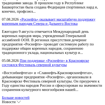
традициями завода. В прошлом году в Республике
Башкортостан была создана Федерация спортивных нард и,
конечно, профсоюз...
07.08.2026
«Роснефть» оказывает масштабную поддержку
коренным народам Севера и Дальнего Востока
Ежегодно 9 августа отмечается Международный день
коренных народов мира, учрежденный Генеральной
ассамблеей ООН. В регионах присутствия дочерние
предприятия «Роснефти» проводят системную работу по
поддержке общин коренных народов, сохранению
традиционного уклада, национальных культур и...
05.08.2026
При поддержке «Роснефти» в Красноярске
состоялся Фестиваль северной культуры
«Востсибнефтегаз» и «Славнефть-Красноярскнефтегаз»,
добывающие предприятия «Роснефти», организовали в
Красноярске Фестиваль северной культуры. Он приурочен к
Году единства народов России и сфокусирован на значимости
сохранения культурного многообразия нашей...
Больше новостей
Новости