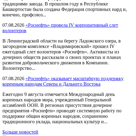
традициями завода. В прошлом году в Республике
Башкортостан была создана Федерация спортивных нард и,
конечно, профсоюз...
07.08.2026
«Роснефть» провела IV корпоративный слет
волонтеров
В Ленинградской области на берегу Ладожского озера, в
загородном комплексе «Владимировский» прошел IV
ежегодный слет волонтеров «Роснефти». Активисты из
дочерних обществ рассказали о своих проектах и планах
развития добровольческого движения в Компании.
Волонтерство...
07.08.2026
«Роснефть» оказывает масштабную поддержку
коренным народам Севера и Дальнего Востока
Ежегодно 9 августа отмечается Международный день
коренных народов мира, учрежденный Генеральной
ассамблеей ООН. В регионах присутствия дочерние
предприятия «Роснефти» проводят системную работу по
поддержке общин коренных народов, сохранению
традиционного уклада, национальных культур и...
Больше новостей