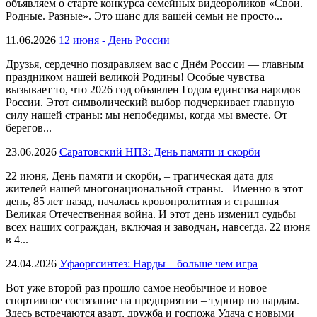
объявляем о старте конкурса семейных видеороликов «Свои.
Родные. Разные». Это шанс для вашей семьи не просто...
11.06.2026
12 июня - День России
Друзья, сердечно поздравляем вас с Днём России — главным
праздником нашей великой Родины! Особые чувства
вызывает то, что 2026 год объявлен Годом единства народов
России. Этот символический выбор подчеркивает главную
силу нашей страны: мы непобедимы, когда мы вместе. От
берегов...
23.06.2026
Саратовский НПЗ: День памяти и скорби
22 июня, День памяти и скорби, – трагическая дата для
жителей нашей многонациональной страны. Именно в этот
день, 85 лет назад, началась кровопролитная и страшная
Великая Отечественная война. И этот день изменил судьбы
всех наших сограждан, включая и заводчан, навсегда. 22 июня
в 4...
24.04.2026
Уфаоргсинтез: Нарды – больше чем игра
Вот уже второй раз прошло самое необычное и новое
спортивное состязание на предприятии – турнир по нардам.
Здесь встречаются азарт, дружба и госпожа Удача с новыми