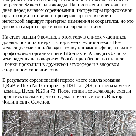
встретили Факел Спартакиады. На протяжении нескольких
дней перед началом соревнований инструкторы профсоюзной
организации готовили и проверяли трассу: в связи с
непогодой маршрут претерпел изменения и сократился, но это
добавило азарта и зрелищности соревнованиям.
На старт вышли 9 команд, в этом году в список участников
добавились и партнеры – спортсмены «Сибинтека». Все
желающие смогли наблюдать гонку в прямом эфире, в группе
профсоюзной организации в ВКонтакте. А следить было за
чем: падения на поворотах, борьба при обгоне, но главное
- гонки проходили в дружеской атмосфере и в здоровом
спортивном соперничестве.
В результате соревнований первое место заняла команда
ЦВиВ и Цеха №10, второе – у ЦЭП и ЦЭЭ, на третьем месте –
команда Цехов №29 и 73. После гонки все желающие смогли
пройтись по лыжне, что и сделал почетный гость Виктор
Филиппович Семенов.