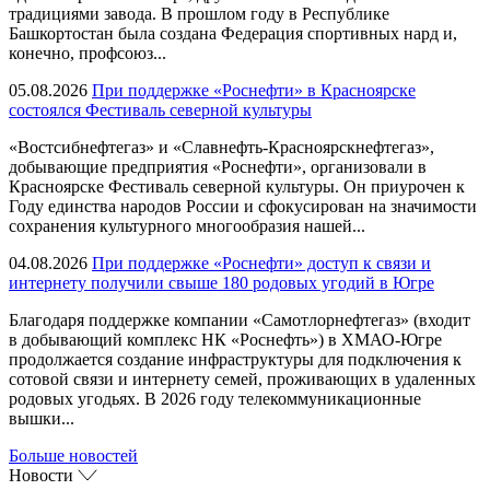
традициями завода. В прошлом году в Республике
Башкортостан была создана Федерация спортивных нард и,
конечно, профсоюз...
05.08.2026
При поддержке «Роснефти» в Красноярске
состоялся Фестиваль северной культуры
«Востсибнефтегаз» и «Славнефть-Красноярскнефтегаз»,
добывающие предприятия «Роснефти», организовали в
Красноярске Фестиваль северной культуры. Он приурочен к
Году единства народов России и сфокусирован на значимости
сохранения культурного многообразия нашей...
04.08.2026
При поддержке «Роснефти» доступ к связи и
интернету получили свыше 180 родовых угодий в Югре
Благодаря поддержке компании «Самотлорнефтегаз» (входит
в добывающий комплекс НК «Роснефть») в ХМАО-Югре
продолжается создание инфраструктуры для подключения к
сотовой связи и интернету семей, проживающих в удаленных
родовых угодьях. В 2026 году телекоммуникационные
вышки...
Больше новостей
Новости