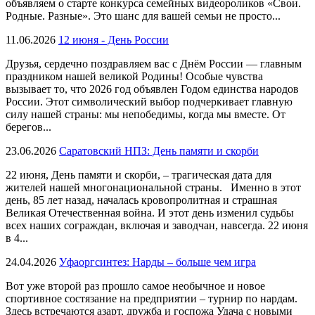
объявляем о старте конкурса семейных видеороликов «Свои.
Родные. Разные». Это шанс для вашей семьи не просто...
11.06.2026
12 июня - День России
Друзья, сердечно поздравляем вас с Днём России — главным
праздником нашей великой Родины! Особые чувства
вызывает то, что 2026 год объявлен Годом единства народов
России. Этот символический выбор подчеркивает главную
силу нашей страны: мы непобедимы, когда мы вместе. От
берегов...
23.06.2026
Саратовский НПЗ: День памяти и скорби
22 июня, День памяти и скорби, – трагическая дата для
жителей нашей многонациональной страны. Именно в этот
день, 85 лет назад, началась кровопролитная и страшная
Великая Отечественная война. И этот день изменил судьбы
всех наших сограждан, включая и заводчан, навсегда. 22 июня
в 4...
24.04.2026
Уфаоргсинтез: Нарды – больше чем игра
Вот уже второй раз прошло самое необычное и новое
спортивное состязание на предприятии – турнир по нардам.
Здесь встречаются азарт, дружба и госпожа Удача с новыми