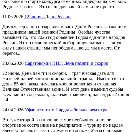
объявляем о старте конкурса семейных видеороликов «Свои.
Родные. Разные». Это шанс для вашей семьи не просто...
11.06.2026
12 июня - День России
Друзья, сердечно поздравляем вас с Днём России — главным
праздником нашей великой Родины! Особые чувства
вызывает то, что 2026 год объявлен Годом единства народов
России. Этот символический выбор подчеркивает главную
силу нашей страны: мы непобедимы, когда мы вместе. От
берегов...
23.06.2026
Саратовский НПЗ: День памяти и скорби
22 июня, День памяти и скорби, – трагическая дата для
жителей нашей многонациональной страны. Именно в этот
день, 85 лет назад, началась кровопролитная и страшная
Великая Отечественная война. И этот день изменил судьбы
всех наших сограждан, включая и заводчан, навсегда. 22 июня
в 4...
24.04.2026
Уфаоргсинтез: Нарды – больше чем игра
Вот уже второй раз прошло самое необычное и новое
спортивное состязание на предприятии – турнир по нардам.
Здесь встречаются азарт, дружба и госпожа Удача с новыми