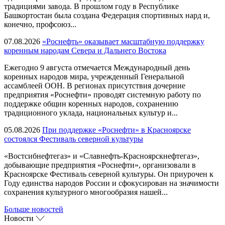
традициями завода. В прошлом году в Республике
Башкортостан была создана Федерация спортивных нард и,
конечно, профсоюз...
07.08.2026
«Роснефть» оказывает масштабную поддержку
коренным народам Севера и Дальнего Востока
Ежегодно 9 августа отмечается Международный день
коренных народов мира, учрежденный Генеральной
ассамблеей ООН. В регионах присутствия дочерние
предприятия «Роснефти» проводят системную работу по
поддержке общин коренных народов, сохранению
традиционного уклада, национальных культур и...
05.08.2026
При поддержке «Роснефти» в Красноярске
состоялся Фестиваль северной культуры
«Востсибнефтегаз» и «Славнефть-Красноярскнефтегаз»,
добывающие предприятия «Роснефти», организовали в
Красноярске Фестиваль северной культуры. Он приурочен к
Году единства народов России и сфокусирован на значимости
сохранения культурного многообразия нашей...
Больше новостей
Новости