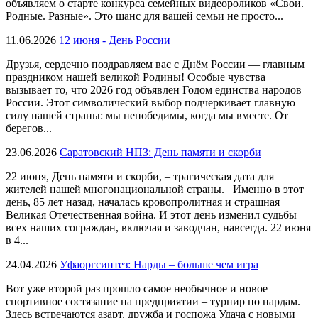
объявляем о старте конкурса семейных видеороликов «Свои.
Родные. Разные». Это шанс для вашей семьи не просто...
11.06.2026
12 июня - День России
Друзья, сердечно поздравляем вас с Днём России — главным
праздником нашей великой Родины! Особые чувства
вызывает то, что 2026 год объявлен Годом единства народов
России. Этот символический выбор подчеркивает главную
силу нашей страны: мы непобедимы, когда мы вместе. От
берегов...
23.06.2026
Саратовский НПЗ: День памяти и скорби
22 июня, День памяти и скорби, – трагическая дата для
жителей нашей многонациональной страны. Именно в этот
день, 85 лет назад, началась кровопролитная и страшная
Великая Отечественная война. И этот день изменил судьбы
всех наших сограждан, включая и заводчан, навсегда. 22 июня
в 4...
24.04.2026
Уфаоргсинтез: Нарды – больше чем игра
Вот уже второй раз прошло самое необычное и новое
спортивное состязание на предприятии – турнир по нардам.
Здесь встречаются азарт, дружба и госпожа Удача с новыми