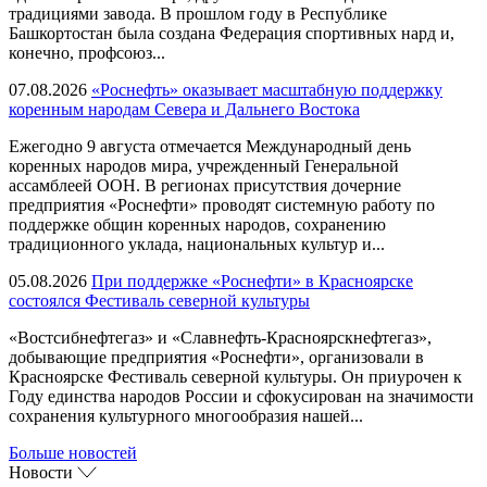
традициями завода. В прошлом году в Республике
Башкортостан была создана Федерация спортивных нард и,
конечно, профсоюз...
07.08.2026
«Роснефть» оказывает масштабную поддержку
коренным народам Севера и Дальнего Востока
Ежегодно 9 августа отмечается Международный день
коренных народов мира, учрежденный Генеральной
ассамблеей ООН. В регионах присутствия дочерние
предприятия «Роснефти» проводят системную работу по
поддержке общин коренных народов, сохранению
традиционного уклада, национальных культур и...
05.08.2026
При поддержке «Роснефти» в Красноярске
состоялся Фестиваль северной культуры
«Востсибнефтегаз» и «Славнефть-Красноярскнефтегаз»,
добывающие предприятия «Роснефти», организовали в
Красноярске Фестиваль северной культуры. Он приурочен к
Году единства народов России и сфокусирован на значимости
сохранения культурного многообразия нашей...
Больше новостей
Новости