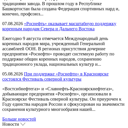
традициями завода. В прошлом году в Республике
Башкортостан была создана Федерация спортивных нард и,
конечно, профсоюз...
07.08.2026
«Роснефть» оказывает масштабную поддержку
коренным народам Севера и Дальнего Востока
Ежегодно 9 августа отмечается Международный день
коренных народов мира, учрежденный Генеральной
ассамблеей ООН. В регионах присутствия дочерние
предприятия «Роснефти» проводят системную работу по
поддержке общин коренных народов, сохранению
традиционного уклада, национальных культур и...
05.08.2026
При поддержке «Роснефти» в Красноярске
состоялся Фестиваль северной культуры
«Востсибнефтегаз» и «Славнефть-Красноярскнефтегаз»,
добывающие предприятия «Роснефти», организовали в
Красноярске Фестиваль северной культуры. Он приурочен к
Году единства народов России и сфокусирован на значимости
сохранения культурного многообразия нашей...
Больше новостей
Новости