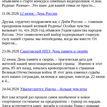
объявляем о старте конкурса семейных видеороликов «Свои.
Родные. Разные». Это шанс для вашей семьи не просто...
11.06.2026
12 июня - День России
Друзья, сердечно поздравляем вас с Днём России — главным
праздником нашей великой Родины! Особые чувства
вызывает то, что 2026 год объявлен Годом единства народов
России. Этот символический выбор подчеркивает главную
силу нашей страны: мы непобедимы, когда мы вместе. От
берегов...
23.06.2026
Саратовский НПЗ: День памяти и скорби
22 июня, День памяти и скорби, – трагическая дата для
жителей нашей многонациональной страны. Именно в этот
день, 85 лет назад, началась кровопролитная и страшная
Великая Отечественная война. И этот день изменил судьбы
всех наших сограждан, включая и заводчан, навсегда. 22 июня
в 4...
24.04.2026
Уфаоргсинтез: Нарды – больше чем игра
Вот уже второй раз прошло самое необычное и новое
спортивное состязание на предприятии – турнир по нардам.
Здесь встречаются азарт, дружба и госпожа Удача с новыми