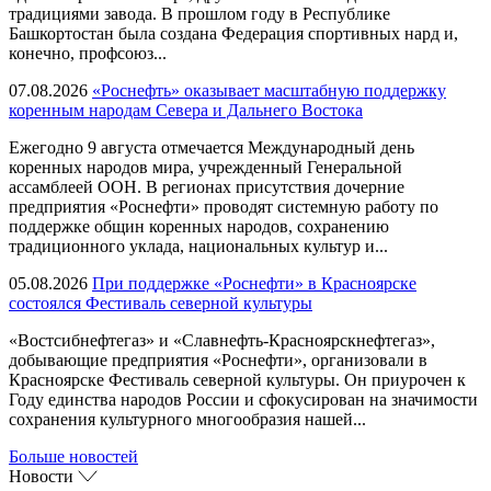
традициями завода. В прошлом году в Республике
Башкортостан была создана Федерация спортивных нард и,
конечно, профсоюз...
07.08.2026
«Роснефть» оказывает масштабную поддержку
коренным народам Севера и Дальнего Востока
Ежегодно 9 августа отмечается Международный день
коренных народов мира, учрежденный Генеральной
ассамблеей ООН. В регионах присутствия дочерние
предприятия «Роснефти» проводят системную работу по
поддержке общин коренных народов, сохранению
традиционного уклада, национальных культур и...
05.08.2026
При поддержке «Роснефти» в Красноярске
состоялся Фестиваль северной культуры
«Востсибнефтегаз» и «Славнефть-Красноярскнефтегаз»,
добывающие предприятия «Роснефти», организовали в
Красноярске Фестиваль северной культуры. Он приурочен к
Году единства народов России и сфокусирован на значимости
сохранения культурного многообразия нашей...
Больше новостей
Новости