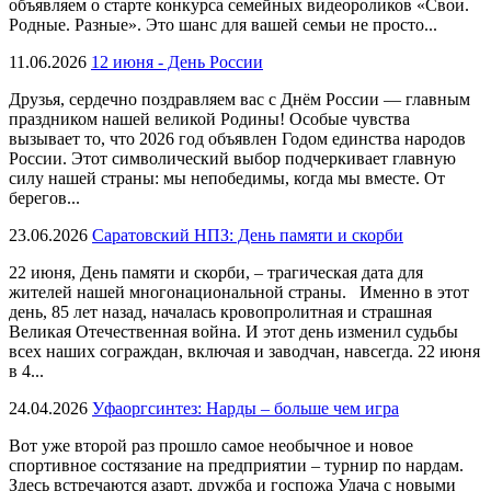
объявляем о старте конкурса семейных видеороликов «Свои.
Родные. Разные». Это шанс для вашей семьи не просто...
11.06.2026
12 июня - День России
Друзья, сердечно поздравляем вас с Днём России — главным
праздником нашей великой Родины! Особые чувства
вызывает то, что 2026 год объявлен Годом единства народов
России. Этот символический выбор подчеркивает главную
силу нашей страны: мы непобедимы, когда мы вместе. От
берегов...
23.06.2026
Саратовский НПЗ: День памяти и скорби
22 июня, День памяти и скорби, – трагическая дата для
жителей нашей многонациональной страны. Именно в этот
день, 85 лет назад, началась кровопролитная и страшная
Великая Отечественная война. И этот день изменил судьбы
всех наших сограждан, включая и заводчан, навсегда. 22 июня
в 4...
24.04.2026
Уфаоргсинтез: Нарды – больше чем игра
Вот уже второй раз прошло самое необычное и новое
спортивное состязание на предприятии – турнир по нардам.
Здесь встречаются азарт, дружба и госпожа Удача с новыми