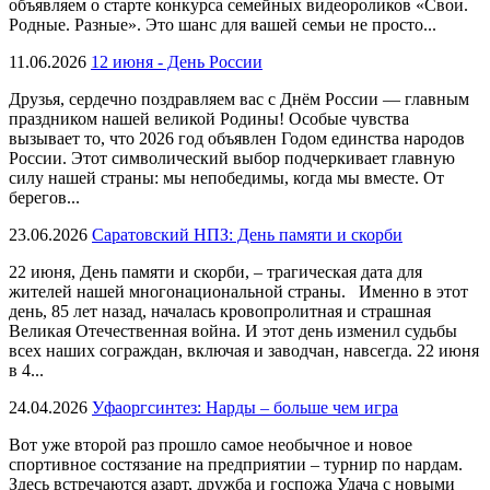
объявляем о старте конкурса семейных видеороликов «Свои.
Родные. Разные». Это шанс для вашей семьи не просто...
11.06.2026
12 июня - День России
Друзья, сердечно поздравляем вас с Днём России — главным
праздником нашей великой Родины! Особые чувства
вызывает то, что 2026 год объявлен Годом единства народов
России. Этот символический выбор подчеркивает главную
силу нашей страны: мы непобедимы, когда мы вместе. От
берегов...
23.06.2026
Саратовский НПЗ: День памяти и скорби
22 июня, День памяти и скорби, – трагическая дата для
жителей нашей многонациональной страны. Именно в этот
день, 85 лет назад, началась кровопролитная и страшная
Великая Отечественная война. И этот день изменил судьбы
всех наших сограждан, включая и заводчан, навсегда. 22 июня
в 4...
24.04.2026
Уфаоргсинтез: Нарды – больше чем игра
Вот уже второй раз прошло самое необычное и новое
спортивное состязание на предприятии – турнир по нардам.
Здесь встречаются азарт, дружба и госпожа Удача с новыми