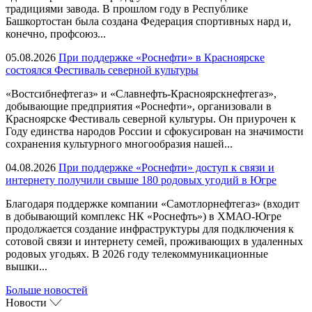
традициями завода. В прошлом году в Республике
Башкортостан была создана Федерация спортивных нард и,
конечно, профсоюз...
05.08.2026
При поддержке «Роснефти» в Красноярске
состоялся Фестиваль северной культуры
«Востсибнефтегаз» и «Славнефть-Красноярскнефтегаз»,
добывающие предприятия «Роснефти», организовали в
Красноярске Фестиваль северной культуры. Он приурочен к
Году единства народов России и сфокусирован на значимости
сохранения культурного многообразия нашей...
04.08.2026
При поддержке «Роснефти» доступ к связи и
интернету получили свыше 180 родовых угодий в Югре
Благодаря поддержке компании «Самотлорнефтегаз» (входит
в добывающий комплекс НК «Роснефть») в ХМАО-Югре
продолжается создание инфраструктуры для подключения к
сотовой связи и интернету семей, проживающих в удаленных
родовых угодьях. В 2026 году телекоммуникационные
вышки...
Больше новостей
Новости