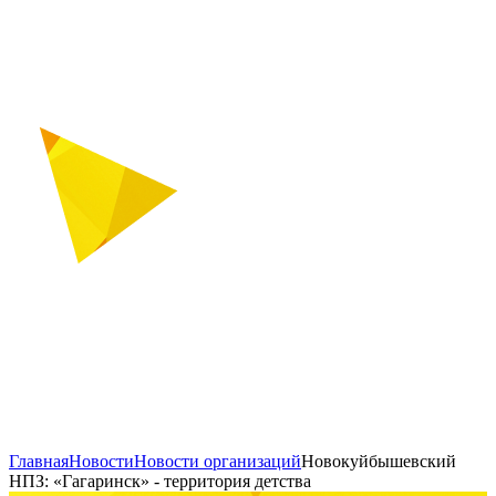
Главная
Новости
Новости организаций
Новокуйбышевский
НПЗ: «Гагаринск» - территория детства