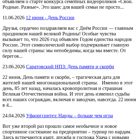
объявляем о старте конкурса семейных видеороликов «Свои.
Родные. Разные». Это шанс для вашей семьи не просто...
11.06.2026
12 июня - День России
Друзья, сердечно поздравляем вас с Днём России — главным
праздником нашей великой Родины! Особые чувства
вызывает то, что 2026 год объявлен Годом единства народов
России. Этот символический выбор подчеркивает главную
силу нашей страны: мы непобедимы, когда мы вместе. От
берегов...
23.06.2026
Саратовский НПЗ: День памяти и скорби
22 июня, День памяти и скорби, – трагическая дата для
жителей нашей многонациональной страны. Именно в этот
день, 85 лет назад, началась кровопролитная и страшная
Великая Отечественная война. И этот день изменил судьбы
всех наших сограждан, включая и заводчан, навсегда. 22 июня
в 4...
24.04.2026
Уфаоргсинтез: Нарды – больше чем игра
Вот уже второй раз прошло самое необычное и новое
спортивное состязание на предприятии – турнир по нардам.
Здесь встречаются азарт, дружба и госпожа Удача с новыми