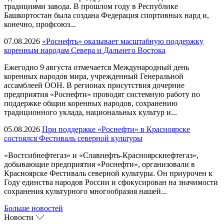
традициями завода. В прошлом году в Республике
Башкортостан была создана Федерация спортивных нард и,
конечно, профсоюз...
07.08.2026
«Роснефть» оказывает масштабную поддержку
коренным народам Севера и Дальнего Востока
Ежегодно 9 августа отмечается Международный день
коренных народов мира, учрежденный Генеральной
ассамблеей ООН. В регионах присутствия дочерние
предприятия «Роснефти» проводят системную работу по
поддержке общин коренных народов, сохранению
традиционного уклада, национальных культур и...
05.08.2026
При поддержке «Роснефти» в Красноярске
состоялся Фестиваль северной культуры
«Востсибнефтегаз» и «Славнефть-Красноярскнефтегаз»,
добывающие предприятия «Роснефти», организовали в
Красноярске Фестиваль северной культуры. Он приурочен к
Году единства народов России и сфокусирован на значимости
сохранения культурного многообразия нашей...
Больше новостей
Новости