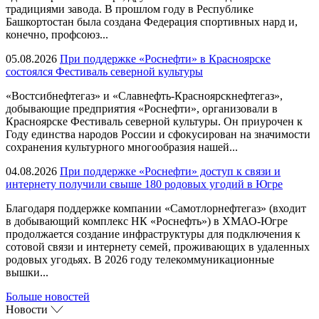
традициями завода. В прошлом году в Республике
Башкортостан была создана Федерация спортивных нард и,
конечно, профсоюз...
05.08.2026
При поддержке «Роснефти» в Красноярске
состоялся Фестиваль северной культуры
«Востсибнефтегаз» и «Славнефть-Красноярскнефтегаз»,
добывающие предприятия «Роснефти», организовали в
Красноярске Фестиваль северной культуры. Он приурочен к
Году единства народов России и сфокусирован на значимости
сохранения культурного многообразия нашей...
04.08.2026
При поддержке «Роснефти» доступ к связи и
интернету получили свыше 180 родовых угодий в Югре
Благодаря поддержке компании «Самотлорнефтегаз» (входит
в добывающий комплекс НК «Роснефть») в ХМАО-Югре
продолжается создание инфраструктуры для подключения к
сотовой связи и интернету семей, проживающих в удаленных
родовых угодьях. В 2026 году телекоммуникационные
вышки...
Больше новостей
Новости