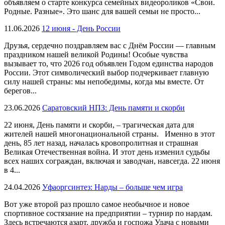
объявляем о старте конкурса семейных видеороликов «Свои.
Родные. Разные». Это шанс для вашей семьи не просто...
11.06.2026
12 июня - День России
Друзья, сердечно поздравляем вас с Днём России — главным
праздником нашей великой Родины! Особые чувства
вызывает то, что 2026 год объявлен Годом единства народов
России. Этот символический выбор подчеркивает главную
силу нашей страны: мы непобедимы, когда мы вместе. От
берегов...
23.06.2026
Саратовский НПЗ: День памяти и скорби
22 июня, День памяти и скорби, – трагическая дата для
жителей нашей многонациональной страны. Именно в этот
день, 85 лет назад, началась кровопролитная и страшная
Великая Отечественная война. И этот день изменил судьбы
всех наших сограждан, включая и заводчан, навсегда. 22 июня
в 4...
24.04.2026
Уфаоргсинтез: Нарды – больше чем игра
Вот уже второй раз прошло самое необычное и новое
спортивное состязание на предприятии – турнир по нардам.
Здесь встречаются азарт, дружба и госпожа Удача с новыми