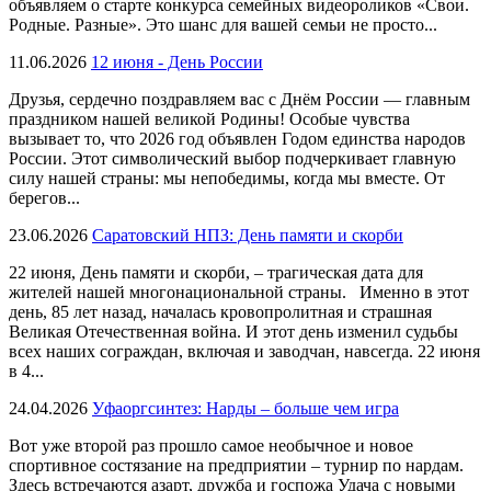
объявляем о старте конкурса семейных видеороликов «Свои.
Родные. Разные». Это шанс для вашей семьи не просто...
11.06.2026
12 июня - День России
Друзья, сердечно поздравляем вас с Днём России — главным
праздником нашей великой Родины! Особые чувства
вызывает то, что 2026 год объявлен Годом единства народов
России. Этот символический выбор подчеркивает главную
силу нашей страны: мы непобедимы, когда мы вместе. От
берегов...
23.06.2026
Саратовский НПЗ: День памяти и скорби
22 июня, День памяти и скорби, – трагическая дата для
жителей нашей многонациональной страны. Именно в этот
день, 85 лет назад, началась кровопролитная и страшная
Великая Отечественная война. И этот день изменил судьбы
всех наших сограждан, включая и заводчан, навсегда. 22 июня
в 4...
24.04.2026
Уфаоргсинтез: Нарды – больше чем игра
Вот уже второй раз прошло самое необычное и новое
спортивное состязание на предприятии – турнир по нардам.
Здесь встречаются азарт, дружба и госпожа Удача с новыми