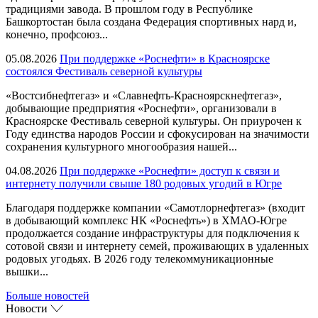
традициями завода. В прошлом году в Республике
Башкортостан была создана Федерация спортивных нард и,
конечно, профсоюз...
05.08.2026
При поддержке «Роснефти» в Красноярске
состоялся Фестиваль северной культуры
«Востсибнефтегаз» и «Славнефть-Красноярскнефтегаз»,
добывающие предприятия «Роснефти», организовали в
Красноярске Фестиваль северной культуры. Он приурочен к
Году единства народов России и сфокусирован на значимости
сохранения культурного многообразия нашей...
04.08.2026
При поддержке «Роснефти» доступ к связи и
интернету получили свыше 180 родовых угодий в Югре
Благодаря поддержке компании «Самотлорнефтегаз» (входит
в добывающий комплекс НК «Роснефть») в ХМАО-Югре
продолжается создание инфраструктуры для подключения к
сотовой связи и интернету семей, проживающих в удаленных
родовых угодьях. В 2026 году телекоммуникационные
вышки...
Больше новостей
Новости