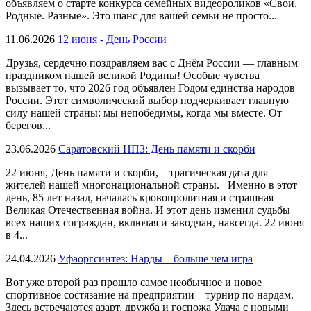
объявляем о старте конкурса семейных видеороликов «Свои.
Родные. Разные». Это шанс для вашей семьи не просто...
11.06.2026
12 июня - День России
Друзья, сердечно поздравляем вас с Днём России — главным
праздником нашей великой Родины! Особые чувства
вызывает то, что 2026 год объявлен Годом единства народов
России. Этот символический выбор подчеркивает главную
силу нашей страны: мы непобедимы, когда мы вместе. От
берегов...
23.06.2026
Саратовский НПЗ: День памяти и скорби
22 июня, День памяти и скорби, – трагическая дата для
жителей нашей многонациональной страны. Именно в этот
день, 85 лет назад, началась кровопролитная и страшная
Великая Отечественная война. И этот день изменил судьбы
всех наших сограждан, включая и заводчан, навсегда. 22 июня
в 4...
24.04.2026
Уфаоргсинтез: Нарды – больше чем игра
Вот уже второй раз прошло самое необычное и новое
спортивное состязание на предприятии – турнир по нардам.
Здесь встречаются азарт, дружба и госпожа Удача с новыми