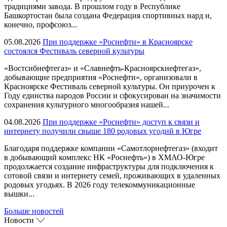
традициями завода. В прошлом году в Республике
Башкортостан была создана Федерация спортивных нард и,
конечно, профсоюз...
05.08.2026
При поддержке «Роснефти» в Красноярске
состоялся Фестиваль северной культуры
«Востсибнефтегаз» и «Славнефть-Красноярскнефтегаз»,
добывающие предприятия «Роснефти», организовали в
Красноярске Фестиваль северной культуры. Он приурочен к
Году единства народов России и сфокусирован на значимости
сохранения культурного многообразия нашей...
04.08.2026
При поддержке «Роснефти» доступ к связи и
интернету получили свыше 180 родовых угодий в Югре
Благодаря поддержке компании «Самотлорнефтегаз» (входит
в добывающий комплекс НК «Роснефть») в ХМАО-Югре
продолжается создание инфраструктуры для подключения к
сотовой связи и интернету семей, проживающих в удаленных
родовых угодьях. В 2026 году телекоммуникационные
вышки...
Больше новостей
Новости