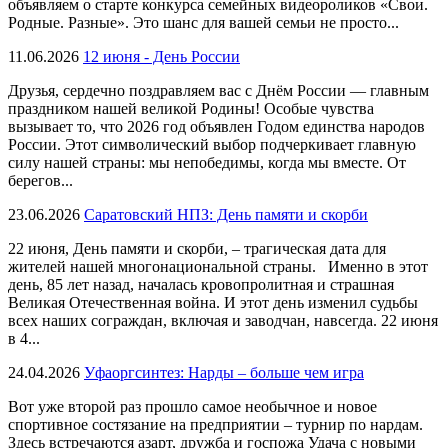
объявляем о старте конкурса семейных видеороликов «Свои.
Родные. Разные». Это шанс для вашей семьи не просто...
11.06.2026
12 июня - День России
Друзья, сердечно поздравляем вас с Днём России — главным
праздником нашей великой Родины! Особые чувства
вызывает то, что 2026 год объявлен Годом единства народов
России. Этот символический выбор подчеркивает главную
силу нашей страны: мы непобедимы, когда мы вместе. От
берегов...
23.06.2026
Саратовский НПЗ: День памяти и скорби
22 июня, День памяти и скорби, – трагическая дата для
жителей нашей многонациональной страны. Именно в этот
день, 85 лет назад, началась кровопролитная и страшная
Великая Отечественная война. И этот день изменил судьбы
всех наших сограждан, включая и заводчан, навсегда. 22 июня
в 4...
24.04.2026
Уфаоргсинтез: Нарды – больше чем игра
Вот уже второй раз прошло самое необычное и новое
спортивное состязание на предприятии – турнир по нардам.
Здесь встречаются азарт, дружба и госпожа Удача с новыми