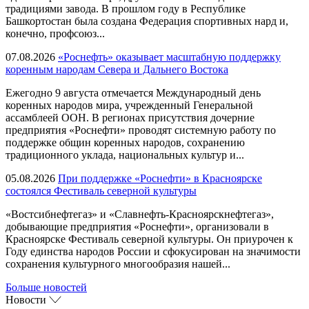
традициями завода. В прошлом году в Республике
Башкортостан была создана Федерация спортивных нард и,
конечно, профсоюз...
07.08.2026
«Роснефть» оказывает масштабную поддержку
коренным народам Севера и Дальнего Востока
Ежегодно 9 августа отмечается Международный день
коренных народов мира, учрежденный Генеральной
ассамблеей ООН. В регионах присутствия дочерние
предприятия «Роснефти» проводят системную работу по
поддержке общин коренных народов, сохранению
традиционного уклада, национальных культур и...
05.08.2026
При поддержке «Роснефти» в Красноярске
состоялся Фестиваль северной культуры
«Востсибнефтегаз» и «Славнефть-Красноярскнефтегаз»,
добывающие предприятия «Роснефти», организовали в
Красноярске Фестиваль северной культуры. Он приурочен к
Году единства народов России и сфокусирован на значимости
сохранения культурного многообразия нашей...
Больше новостей
Новости