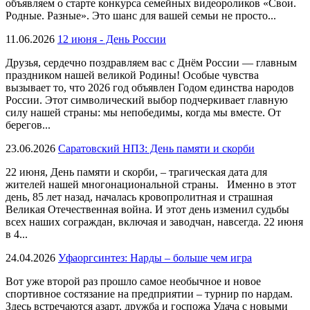
объявляем о старте конкурса семейных видеороликов «Свои.
Родные. Разные». Это шанс для вашей семьи не просто...
11.06.2026
12 июня - День России
Друзья, сердечно поздравляем вас с Днём России — главным
праздником нашей великой Родины! Особые чувства
вызывает то, что 2026 год объявлен Годом единства народов
России. Этот символический выбор подчеркивает главную
силу нашей страны: мы непобедимы, когда мы вместе. От
берегов...
23.06.2026
Саратовский НПЗ: День памяти и скорби
22 июня, День памяти и скорби, – трагическая дата для
жителей нашей многонациональной страны. Именно в этот
день, 85 лет назад, началась кровопролитная и страшная
Великая Отечественная война. И этот день изменил судьбы
всех наших сограждан, включая и заводчан, навсегда. 22 июня
в 4...
24.04.2026
Уфаоргсинтез: Нарды – больше чем игра
Вот уже второй раз прошло самое необычное и новое
спортивное состязание на предприятии – турнир по нардам.
Здесь встречаются азарт, дружба и госпожа Удача с новыми