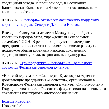
традициями завода. В прошлом году в Республике
Башкортостан была создана Федерация спортивных нард и,
конечно, профсоюз...
07.08.2026
«Роснефть» оказывает масштабную поддержку
коренным народам Севера и Дальнего Востока
Ежегодно 9 августа отмечается Международный день
коренных народов мира, учрежденный Генеральной
ассамблеей ООН. В регионах присутствия дочерние
предприятия «Роснефти» проводят системную работу по
поддержке общин коренных народов, сохранению
традиционного уклада, национальных культур и...
05.08.2026
При поддержке «Роснефти» в Красноярске
состоялся Фестиваль северной культуры
«Востсибнефтегаз» и «Славнефть-Красноярскнефтегаз»,
добывающие предприятия «Роснефти», организовали в
Красноярске Фестиваль северной культуры. Он приурочен к
Году единства народов России и сфокусирован на значимости
сохранения культурного многообразия нашей...
Больше новостей
Новости