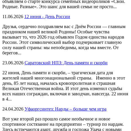
объявляем о старте конкурса семейных видеороликов «Свои.
Родные. Разные». Это шанс для вашей семьи не просто...
11.06.2026
12 июня - День России
Друзья, сердечно поздравляем вас с Днём России — главным
праздником нашей великой Родины! Особые чувства
вызывает то, что 2026 год объявлен Годом единства народов
России. Этот символический выбор подчеркивает главную
силу нашей страны: мы непобедимы, когда мы вместе. От
берегов...
23.06.2026
Саратовский НПЗ: День памяти и скорби
22 июня, День памяти и скорби, – трагическая дата для
жителей нашей многонациональной страны. Именно в этот
день, 85 лет назад, началась кровопролитная и страшная
Великая Отечественная война. И этот день изменил судьбы
всех наших сограждан, включая и заводчан, навсегда. 22 июня
в 4...
24.04.2026
Уфаоргсинтез: Нарды – больше чем игра
Вот уже второй раз прошло самое необычное и новое
спортивное состязание на предприятии – турнир по нардам.
Здесь встречаются азарт, дружба и госпожа Удача с новыми