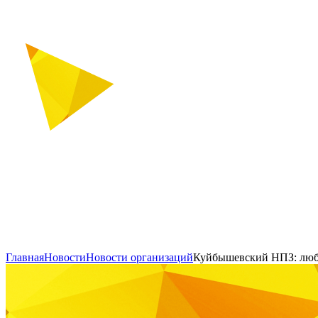
Главная
Новости
Новости организаций
Куйбышевский НПЗ: люби