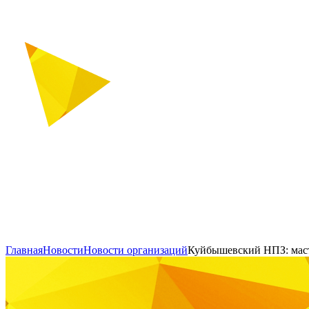
Главная
Новости
Новости организаций
Куйбышевский НПЗ: маст