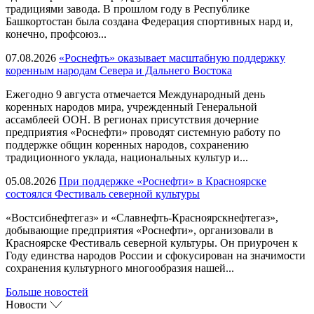
традициями завода. В прошлом году в Республике
Башкортостан была создана Федерация спортивных нард и,
конечно, профсоюз...
07.08.2026
«Роснефть» оказывает масштабную поддержку
коренным народам Севера и Дальнего Востока
Ежегодно 9 августа отмечается Международный день
коренных народов мира, учрежденный Генеральной
ассамблеей ООН. В регионах присутствия дочерние
предприятия «Роснефти» проводят системную работу по
поддержке общин коренных народов, сохранению
традиционного уклада, национальных культур и...
05.08.2026
При поддержке «Роснефти» в Красноярске
состоялся Фестиваль северной культуры
«Востсибнефтегаз» и «Славнефть-Красноярскнефтегаз»,
добывающие предприятия «Роснефти», организовали в
Красноярске Фестиваль северной культуры. Он приурочен к
Году единства народов России и сфокусирован на значимости
сохранения культурного многообразия нашей...
Больше новостей
Новости