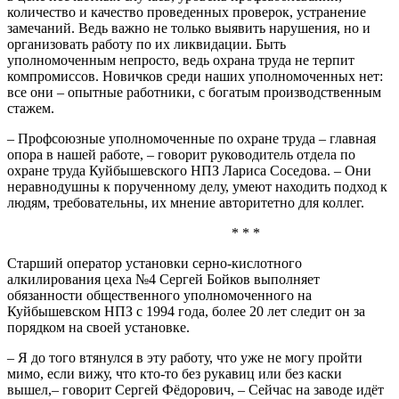
количество и качество проведенных проверок, устранение
замечаний. Ведь важно не только выявить нарушения, но и
организовать работу по их ликвидации. Быть
уполномоченным непросто, ведь охрана труда не терпит
компромиссов. Новичков среди наших уполномоченных нет:
все они – опытные работники, с богатым производственным
стажем.
– Профсоюзные уполномоченные по охране труда – главная
опора в нашей работе, – говорит руководитель отдела по
охране труда Куйбышевского НПЗ Лариса Соседова. – Они
неравнодушны к порученному делу, умеют находить подход к
людям, требовательны, их мнение авторитетно для коллег.
* * *
Старший оператор установки серно-кислотного
алкилирования цеха №4 Сергей Бойков выполняет
обязанности общественного уполномоченного на
Куйбышевском НПЗ с 1994 года, более 20 лет следит он за
порядком на своей установке.
– Я до того втянулся в эту работу, что уже не могу пройти
мимо, если вижу, что кто-то без рукавиц или без каски
вышел,– говорит Сергей Фёдорович, – Сейчас на заводе идёт