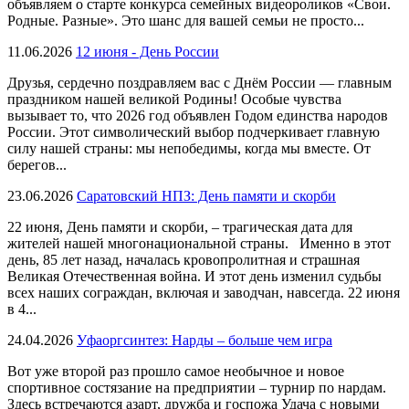
объявляем о старте конкурса семейных видеороликов «Свои.
Родные. Разные». Это шанс для вашей семьи не просто...
11.06.2026
12 июня - День России
Друзья, сердечно поздравляем вас с Днём России — главным
праздником нашей великой Родины! Особые чувства
вызывает то, что 2026 год объявлен Годом единства народов
России. Этот символический выбор подчеркивает главную
силу нашей страны: мы непобедимы, когда мы вместе. От
берегов...
23.06.2026
Саратовский НПЗ: День памяти и скорби
22 июня, День памяти и скорби, – трагическая дата для
жителей нашей многонациональной страны. Именно в этот
день, 85 лет назад, началась кровопролитная и страшная
Великая Отечественная война. И этот день изменил судьбы
всех наших сограждан, включая и заводчан, навсегда. 22 июня
в 4...
24.04.2026
Уфаоргсинтез: Нарды – больше чем игра
Вот уже второй раз прошло самое необычное и новое
спортивное состязание на предприятии – турнир по нардам.
Здесь встречаются азарт, дружба и госпожа Удача с новыми