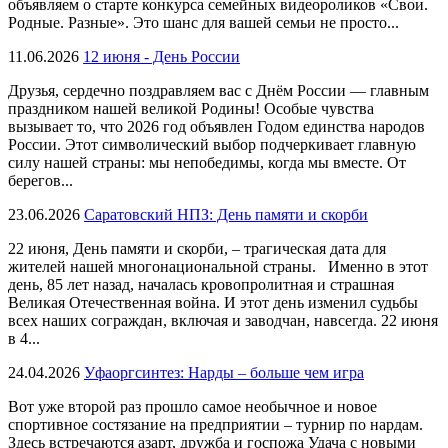
объявляем о старте конкурса семейных видеороликов «Свои.
Родные. Разные». Это шанс для вашей семьи не просто...
11.06.2026
12 июня - День России
Друзья, сердечно поздравляем вас с Днём России — главным
праздником нашей великой Родины! Особые чувства
вызывает то, что 2026 год объявлен Годом единства народов
России. Этот символический выбор подчеркивает главную
силу нашей страны: мы непобедимы, когда мы вместе. От
берегов...
23.06.2026
Саратовский НПЗ: День памяти и скорби
22 июня, День памяти и скорби, – трагическая дата для
жителей нашей многонациональной страны. Именно в этот
день, 85 лет назад, началась кровопролитная и страшная
Великая Отечественная война. И этот день изменил судьбы
всех наших сограждан, включая и заводчан, навсегда. 22 июня
в 4...
24.04.2026
Уфаоргсинтез: Нарды – больше чем игра
Вот уже второй раз прошло самое необычное и новое
спортивное состязание на предприятии – турнир по нардам.
Здесь встречаются азарт, дружба и госпожа Удача с новыми