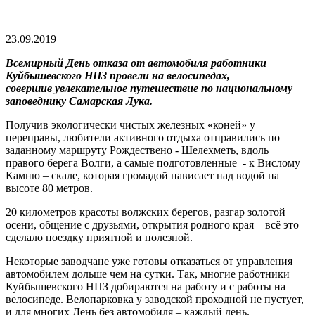
23.09.2019
Всемирный День отказа от автомобиля работники
Куйбышевского НПЗ провели на велосипедах,
совершив увлекательное путешествие по национальному
заповеднику Самарская Лука.
Получив экологически чистых железных «коней» у
переправы, любители активного отдыха отправились по
заданному маршруту Рождествено - Шелехметь, вдоль
правого берега Волги, а самые подготовленные - к Вислому
Камню – скале, которая громадой нависает над водой на
высоте 80 метров.
20 километров красоты волжских берегов, разгар золотой
осени, общение с друзьями, открытия родного края – всё это
сделало поездку приятной и полезной.
Некоторые заводчане уже готовы отказаться от управления
автомобилем дольше чем на сутки. Так, многие работники
Куйбышевского НПЗ добираются на работу и с работы на
велосипеде. Велопарковка у заводской проходной не пустует,
и для многих День без автомобиля – каждый день.