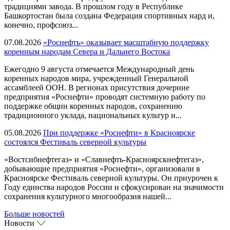
традициями завода. В прошлом году в Республике
Башкортостан была создана Федерация спортивных нард и,
конечно, профсоюз...
07.08.2026
«Роснефть» оказывает масштабную поддержку
коренным народам Севера и Дальнего Востока
Ежегодно 9 августа отмечается Международный день
коренных народов мира, учрежденный Генеральной
ассамблеей ООН. В регионах присутствия дочерние
предприятия «Роснефти» проводят системную работу по
поддержке общин коренных народов, сохранению
традиционного уклада, национальных культур и...
05.08.2026
При поддержке «Роснефти» в Красноярске
состоялся Фестиваль северной культуры
«Востсибнефтегаз» и «Славнефть-Красноярскнефтегаз»,
добывающие предприятия «Роснефти», организовали в
Красноярске Фестиваль северной культуры. Он приурочен к
Году единства народов России и сфокусирован на значимости
сохранения культурного многообразия нашей...
Больше новостей
Новости