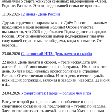
объявляем о старте конкурса семейных видеороликов «Свои.
Родные. Разные». Это шанс для вашей семьи не просто...
11.06.2026
12 июня - День России
Друзья, сердечно поздравляем вас с Днём России — главным
праздником нашей великой Родины! Особые чувства
вызывает то, что 2026 год объявлен Годом единства народов
России. Этот символический выбор подчеркивает главную
силу нашей страны: мы непобедимы, когда мы вместе. От
берегов...
23.06.2026
Саратовский НПЗ: День памяти и скорби
22 июня, День памяти и скорби, – трагическая дата для
жителей нашей многонациональной страны. Именно в этот
день, 85 лет назад, началась кровопролитная и страшная
Великая Отечественная война. И этот день изменил судьбы
всех наших сограждан, включая и заводчан, навсегда. 22 июня
в 4...
24.04.2026
Уфаоргсинтез: Нарды – больше чем игра
Вот уже второй раз прошло самое необычное и новое
спортивное состязание на предприятии – турнир по нардам.
Здесь встречаются азарт, дружба и госпожа Удача с новыми