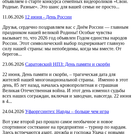
объявляем о старте конкурса семейных видеороликов «Свои.
Родные. Разные». Это шанс для вашей семьи не просто...
11.06.2026
12 июня - День России
Друзья, сердечно поздравляем вас с Днём России — главным
праздником нашей великой Родины! Особые чувства
вызывает то, что 2026 год объявлен Годом единства народов
России. Этот символический выбор подчеркивает главную
силу нашей страны: мы непобедимы, когда мы вместе. От
берегов...
23.06.2026
Саратовский НПЗ: День памяти и скорби
22 июня, День памяти и скорби, – трагическая дата для
жителей нашей многонациональной страны. Именно в этот
день, 85 лет назад, началась кровопролитная и страшная
Великая Отечественная война. И этот день изменил судьбы
всех наших сограждан, включая и заводчан, навсегда. 22 июня
в 4...
24.04.2026
Уфаоргсинтез: Нарды – больше чем игра
Вот уже второй раз прошло самое необычное и новое
спортивное состязание на предприятии – турнир по нардам.
Здесь встречаются азарт, дружба и госпожа Удача с новыми