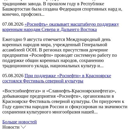
традициями завода. В прошлом году в Республике
Башкортостан была создана Федерация спортивных нард и,
конечно, профсоюз...
07.08.2026
«Роснефть» оказывает масштабную поддержку
коренным народам Севера и Дальнего Востока
Ежегодно 9 августа отмечается Международный день
коренных народов мира, учрежденный Генеральной
ассамблеей ООН. В регионах присутствия дочерние
предприятия «Роснефти» проводят системную работу по
поддержке общин коренных народов, сохранению
традиционного уклада, национальных культур и...
05.08.2026
При поддержке «Роснефти» в Красноярске
состоялся Фестиваль северной культуры
«Востсибнефтегаз» и «Славнефть-Красноярскнефтегаз»,
добывающие предприятия «Роснефти», организовали в
Красноярске Фестиваль северной культуры. Он приурочен к
Году единства народов России и сфокусирован на значимости
сохранения культурного многообразия нашей...
Больше новостей
Новости