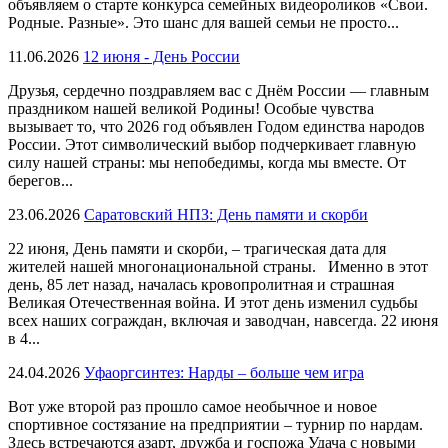
объявляем о старте конкурса семейных видеороликов «Свои.
Родные. Разные». Это шанс для вашей семьи не просто...
11.06.2026
12 июня - День России
Друзья, сердечно поздравляем вас с Днём России — главным
праздником нашей великой Родины! Особые чувства
вызывает то, что 2026 год объявлен Годом единства народов
России. Этот символический выбор подчеркивает главную
силу нашей страны: мы непобедимы, когда мы вместе. От
берегов...
23.06.2026
Саратовский НПЗ: День памяти и скорби
22 июня, День памяти и скорби, – трагическая дата для
жителей нашей многонациональной страны. Именно в этот
день, 85 лет назад, началась кровопролитная и страшная
Великая Отечественная война. И этот день изменил судьбы
всех наших сограждан, включая и заводчан, навсегда. 22 июня
в 4...
24.04.2026
Уфаоргсинтез: Нарды – больше чем игра
Вот уже второй раз прошло самое необычное и новое
спортивное состязание на предприятии – турнир по нардам.
Здесь встречаются азарт, дружба и госпожа Удача с новыми