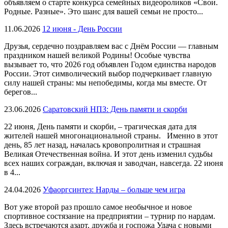
объявляем о старте конкурса семейных видеороликов «Свои.
Родные. Разные». Это шанс для вашей семьи не просто...
11.06.2026
12 июня - День России
Друзья, сердечно поздравляем вас с Днём России — главным
праздником нашей великой Родины! Особые чувства
вызывает то, что 2026 год объявлен Годом единства народов
России. Этот символический выбор подчеркивает главную
силу нашей страны: мы непобедимы, когда мы вместе. От
берегов...
23.06.2026
Саратовский НПЗ: День памяти и скорби
22 июня, День памяти и скорби, – трагическая дата для
жителей нашей многонациональной страны. Именно в этот
день, 85 лет назад, началась кровопролитная и страшная
Великая Отечественная война. И этот день изменил судьбы
всех наших сограждан, включая и заводчан, навсегда. 22 июня
в 4...
24.04.2026
Уфаоргсинтез: Нарды – больше чем игра
Вот уже второй раз прошло самое необычное и новое
спортивное состязание на предприятии – турнир по нардам.
Здесь встречаются азарт, дружба и госпожа Удача с новыми