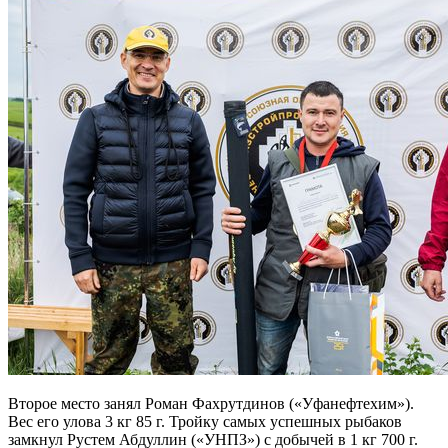
Второе место занял Роман Фахрутдинов («Уфанефтехим»).
Вес его улова 3 кг 85 г. Тройку самых успешных рыбаков
замкнул Рустем Абдуллин («УНПЗ») с добычей в 1 кг 700 г.