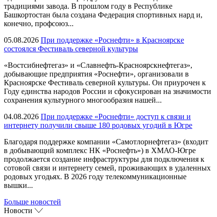
традициями завода. В прошлом году в Республике
Башкортостан была создана Федерация спортивных нард и,
конечно, профсоюз...
05.08.2026
При поддержке «Роснефти» в Красноярске
состоялся Фестиваль северной культуры
«Востсибнефтегаз» и «Славнефть-Красноярскнефтегаз»,
добывающие предприятия «Роснефти», организовали в
Красноярске Фестиваль северной культуры. Он приурочен к
Году единства народов России и сфокусирован на значимости
сохранения культурного многообразия нашей...
04.08.2026
При поддержке «Роснефти» доступ к связи и
интернету получили свыше 180 родовых угодий в Югре
Благодаря поддержке компании «Самотлорнефтегаз» (входит
в добывающий комплекс НК «Роснефть») в ХМАО-Югре
продолжается создание инфраструктуры для подключения к
сотовой связи и интернету семей, проживающих в удаленных
родовых угодьях. В 2026 году телекоммуникационные
вышки...
Больше новостей
Новости