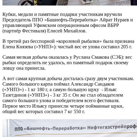
Кубки, медали и памятные подарки участникам вручили
Председатель ППО «Башнефть-Переработка» Айрат Нураев и
управляющий Уфимским операционным офисом ВБРР
(партнёр Фестиваля) Елисей Михайлов.
В третий раз бесспорной «королевой рыбалки» была признана
Елена Князева («УНПЗ»): чистый вес ее улова составил 205 г.
Самая мелкая добыча оказалась у Руслана Смакова (СЭБ): вес
рыбки определить не удалось, но памятный подарок своему
ловцу она принесла.
А вот самая крупная добыча досталась сразу двум участникам.
Самого большого карпа поймал Александр Сандаков
(«УНПЗ») - 1 кг 180 г, а самую большую щуку - Ильяс
Тазетдинов («УНПЗ») - 3 кг 35 г. Он же стал обладателем
самого большого улова и победителем всего фестиваля.
Первое место Ильясу принесли четыре пойманные щуки,
общий вес которых составил 7 кг 550 г.