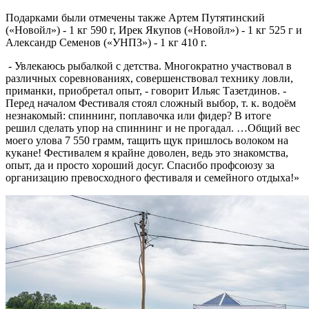
Подарками были отмечены также Артем Путятинский
(«Новойл») - 1 кг 590 г, Ирек Якупов («Новойл») - 1 кг 525 г и
Александр Семенов («УНПЗ») - 1 кг 410 г.
- Увлекаюсь рыбалкой с детства. Многократно участвовал в
различных соревнованиях, совершенствовал технику ловли,
приманки, приобретал опыт, - говорит Ильяс Тазетдинов. -
Перед началом Фестиваля стоял сложный выбор, т. к. водоём
незнакомый: спиннинг, поплавочка или фидер? В итоге
решил сделать упор на спиннинг и не прогадал. …Общий вес
моего улова 7 550 грамм, тащить щук пришлось волоком на
кукане! Фестивалем я крайне доволен, ведь это знакомства,
опыт, да и просто хороший досуг. Спасибо профсоюзу за
организацию превосходного фестиваля и семейного отдыха!»